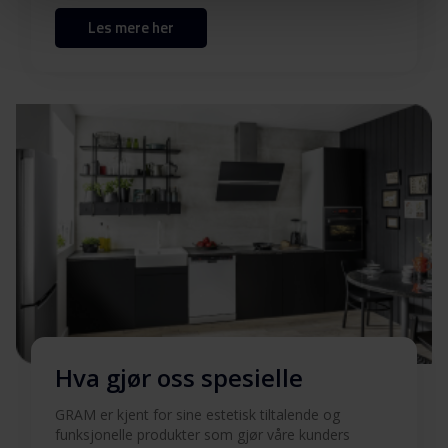
90 B
Les mere her
Produktbilde VS 50781-
Last ned
90 B
Produktbilde VS 50781-
Last ned
90 B
Hent alt (12)
Hent utvalgt
Hva gjør oss spesielle
GRAM er kjent for sine estetisk tiltalende og
funksjonelle produkter som gjør våre kunders