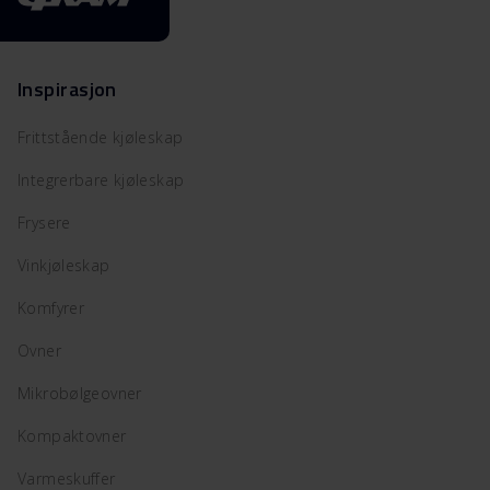
Inspirasjon
Frittstående kjøleskap
Integrerbare kjøleskap
Frysere
Vinkjøleskap
Komfyrer
Ovner
Mikrobølgeovner
Kompaktovner
Varmeskuffer