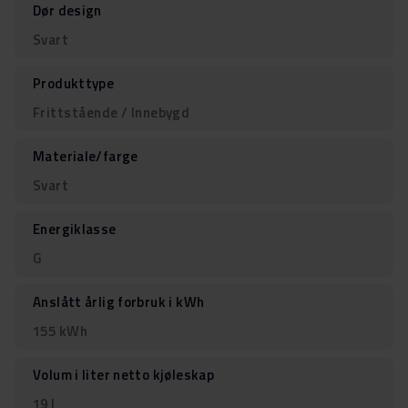
Dør design
Svart
Produkttype
Frittstående / Innebygd
Materiale/farge
Svart
Energiklasse
G
Anslått årlig forbruk i kWh
155 kWh
Volum i liter netto kjøleskap
19 l