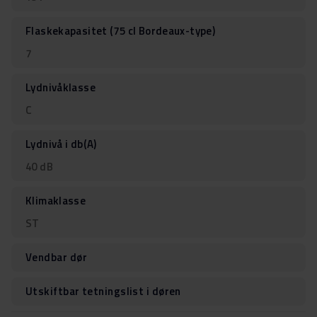
Flaskekapasitet (75 cl Bordeaux-type)
7
Lydnivåklasse
C
Lydnivå i db(A)
40 dB
Klimaklasse
ST
Vendbar dør
Utskiftbar tetningslist i døren