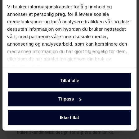
Sikkerhetsinformasjon og
Last ned
Vi bruker informasjonskapsler for å gi innhold og
advarsler (FI)
annonser et personlig preg, for å levere sosiale
mediefunksjoner og for å analysere trafikken vår. Vi deler
Sikkerhetsinformasjon og
dessuten informasjon om hvordan du bruker nettstedet
Last ned
advarsler (NO)
vårt, med partnerne våre innen sosiale medier,
annonsering og analysearbeid, som kan kombinere den
Sikkerhetsinformasjon og
med annen informasjon du har gjort tilgjengelig for dem,
Last ned
advarsler (SV)
eller som de har samlet inn gjennom din bruk av
tjenestene deres.
Sikkerhetsinformasjon og
Last ned
advarsler (EN)
Tillat alle
Brukermanual
Last ned
Tilpass
Velg
GRAM
(EN,DK,FI,SV,NO)
...fordi vi fokuserer på kvalitet og
Produktbilde VS 50781-90 B
Ikke tillat
holdbarhet ved å utvikle miljøvennlige og
funksjonelle husholdningsapparater med
tidløs skandinavisk design for å gjøre dem unike.
Produktbilde VS 50781-
Last ned