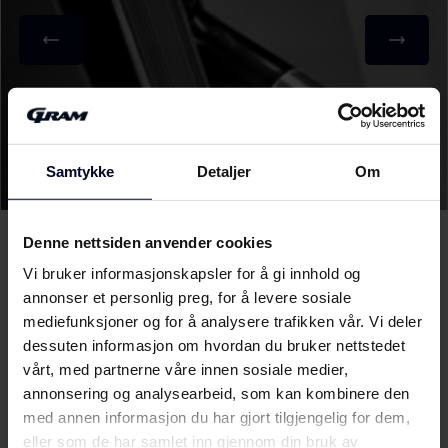
Samtykke
Detaljer
Om
Denne nettsiden anvender cookies
Vi bruker informasjonskapsler for å gi innhold og
annonser et personlig preg, for å levere sosiale
UV-beskyttelse i
mediefunksjoner og for å analysere trafikken vår. Vi deler
glassdøren
dessuten informasjon om hvordan du bruker nettstedet
vårt, med partnerne våre innen sosiale medier,
Glassdøren er beskyttet mot UV-stråling og sikrer dermed at
annonsering og analysearbeid, som kan kombinere den
sol- og dagslys ikke trenger inn i skapet og påvirker smaken på
med annen informasjon du har gjort tilgjengelig for dem,
vinen. Den innvendige belysningen påvirker ikke
eller som de har samlet inn gjennom din bruk av