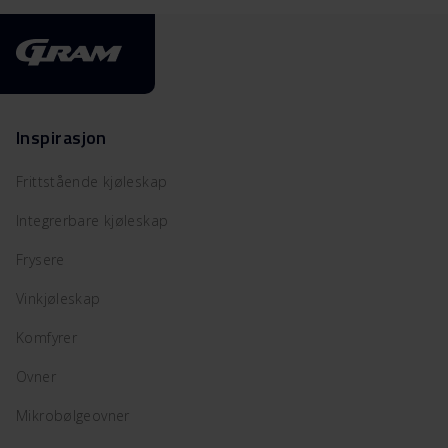
Inspirasjon
Frittstående kjøleskap
Integrerbare kjøleskap
Frysere
Vinkjøleskap
Komfyrer
Ovner
Mikrobølgeovner