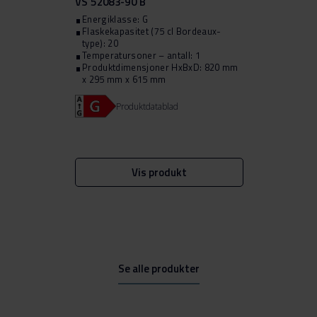
VS 52083-90 B
Energiklasse: G
Flaskekapasitet (75 cl Bordeaux-
type): 20
Temperatursoner – antall: 1
Produktdimensjoner HxBxD: 820 mm
x 295 mm x 615 mm
Produktdatablad
Vis produkt
Se alle produkter