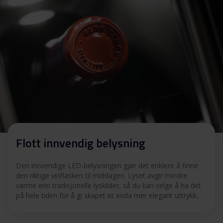
Flott innvendig belysning
Den innvendige LED-belysningen gjør det enklere å finne
den riktige vinflasken til middagen. Lyset avgir mindre
varme enn tradisjonelle lyskilder, så du kan velge å ha det
på hele tiden for å gi skapet et enda mer elegant uttrykk.