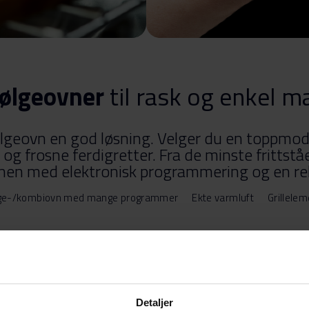
ølgeovner
til rask og enkel m
bølgeovn en god løsning. Velger du en toppmo
r og frosne ferdigretter. Fra de minste frittst
en med elektronisk programmering og en rek
lge-/kombiovn med mange programmer
Ekte varmluft
Grillele
Detaljer