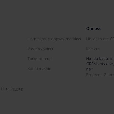
Om oss
Helintegrerte oppvaskmaskiner
Historien om 
Vaskemaskiner
Karriere
Har du lyst til 
Tørketrommel
GRAMs historie,
Kombimaskin
her:
Brødrene Gra
il innbygging