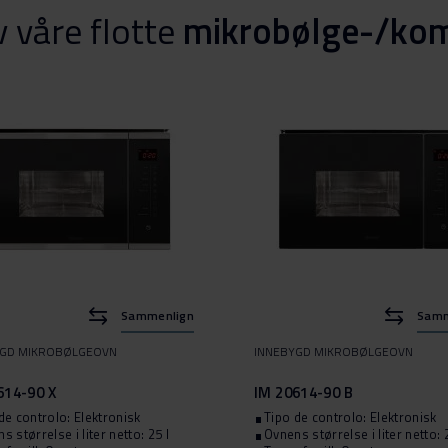
v våre flotte
mikrobølge-/ko
Sammenlign
Samm
YGD MIKROBØLGEOVN
INNEBYGD MIKROBØLGEOVN
614-90 X
IM 20614-90 B
de controlo: Elektronisk
Tipo de controlo: Elektronisk
s størrelse i liter netto: 25 l
Ovnens størrelse i liter netto: 