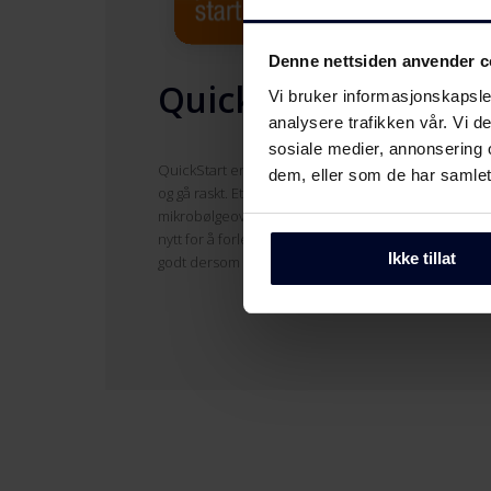
Denne nettsiden anvender c
QuickStart
Vi bruker informasjonskapsler
analysere trafikken vår. Vi 
sosiale medier, annonsering 
QuickStart er et godt alternativ når det skal være en
dem, eller som de har samlet
og gå raskt. Et enkelt trykk er nok for å starte
mikrobølgeovnen, og deretter er det bare å trykke 
nytt for å forlenge tiden. Metoden egner seg spesie
Ikke tillat
godt dersom du bare skal varme en kopp te eller ka