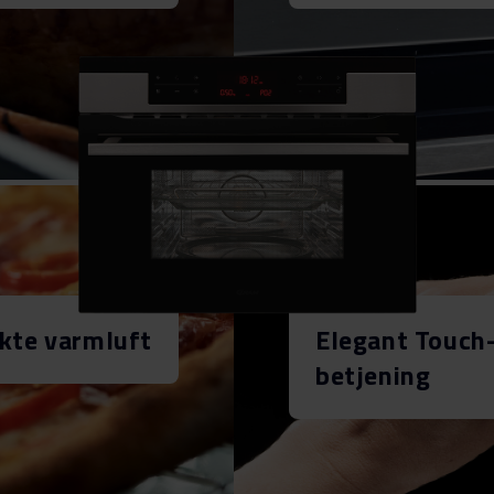
kte varmluft
Elegant Touch
betjening