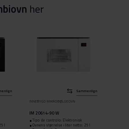
mbiovn
her
enlign
Sammenlign
INNEBYGD MIKROBØLGEOVN
INNEBY
IM 20614-90 W
IM 116
Tipo de controlo: Elektronisk
Tipo d
25 l
Ovnens størrelse i liter netto: 25 l
Ovnens 