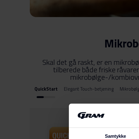
Mikrob
Skal det gå raskt, er en mikro
tilberede både friske råvare
mikrobølge-/kombiovn
QuickStart
Elegant Touch-betjening
Mikrobø
Samtykke