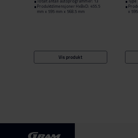
Totalt antall autoprogrammer: 13
Type 
Produktdimensjoner HxBxD: 455.5
Prod
mm x 595 mm x 568.5 mm
x 59
Vis produkt