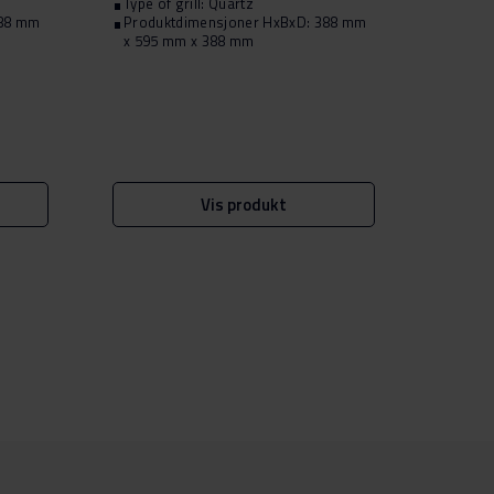
Type of grill: Quartz
Type of
388 mm
Produktdimensjoner HxBxD: 388 mm
Produ
x 595 mm x 388 mm
x 595
Vis produkt