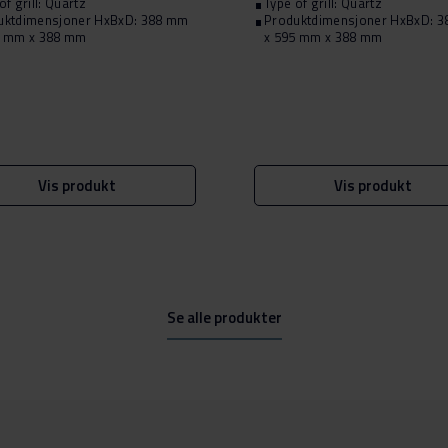
of grill: Quartz
Type of grill: Quartz
uktdimensjoner HxBxD: 388 mm
Produktdimensjoner HxBxD: 
5 mm x 388 mm
x 595 mm x 388 mm
Vis produkt
Vis produkt
Se alle produkter