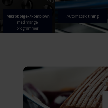
Mikrobølge-/kombiovn
Automatisk
tining
med mange
programmer