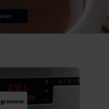
kStart
ogrammer