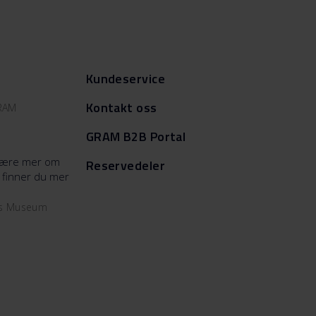
Kundeservice
Kontakt oss
GRAM
GRAM B2B Portal
å lære mer om
Reservedeler
 finner du mer
ms Museum