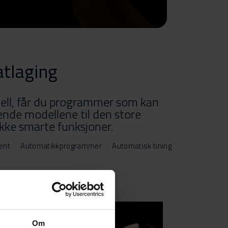
atlaging
dell, får du programmer som kan
ående modellene til den store
ke smarte funksjoner.
ment
Automatikkprogrammer
Automatisk tining
Om