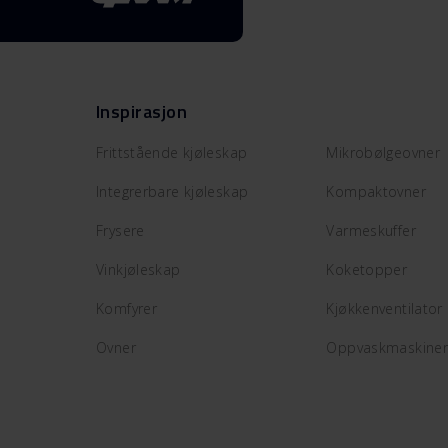
Inspirasjon
Frittstående kjøleskap
Mikrobølgeovner
Integrerbare kjøleskap
Kompaktovner
Frysere
Varmeskuffer
Vinkjøleskap
Koketopper
Komfyrer
Kjøkkenventilator
Ovner
Oppvaskmaskiner t