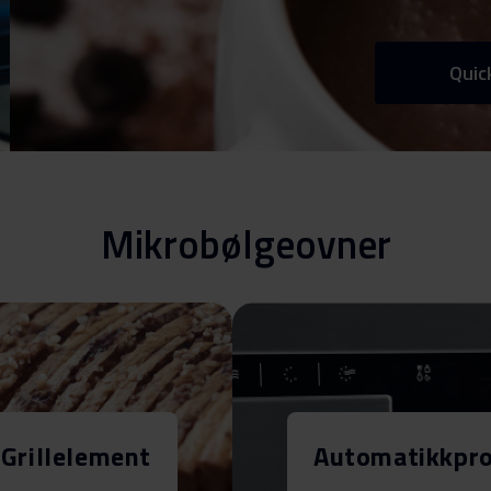
Quic
Mikrobølgeovner
Grillelement
Automatikkpr