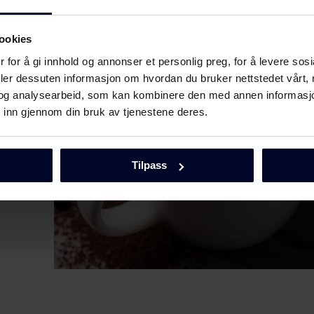
ookies
 for å gi innhold og annonser et personlig preg, for å levere sos
deler dessuten informasjon om hvordan du bruker nettstedet vårt,
og analysearbeid, som kan kombinere den med annen informasjon d
kelt
 inn gjennom din bruk av tjenestene deres.
på
lt
Tilpass
kao.
QuickStar