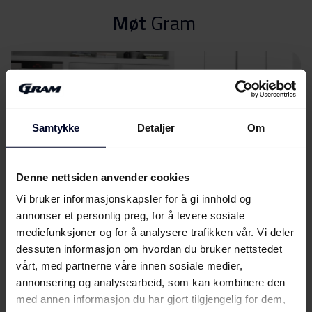
Sikkerhetsinformasjon og
Last ned
Møt
Gram
advarsler (EN)
Produktbilde DC 6116-90 (v)
Produktbilde DC 6116-90
Last ned
(v)
Samtykke
Detaljer
Om
Hent alt (6)
Hent utvalgt
Denne nettsiden anvender cookies
Vi bruker informasjonskapsler for å gi innhold og
annonser et personlig preg, for å levere sosiale
mediefunksjoner og for å analysere trafikken vår. Vi deler
dessuten informasjon om hvordan du bruker nettstedet
vårt, med partnerne våre innen sosiale medier,
Velg
GRAM
annonsering og analysearbeid, som kan kombinere den
med annen informasjon du har gjort tilgjengelig for dem,
...fordi vi fokuserer på kvalitet og