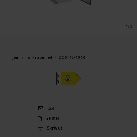
Gå
til
begynnelsen
-1/0
av
bildegalleri
Hjem
Tørketrommel
DC 6116-90 (v)
Del
Se mer
Skriv ut