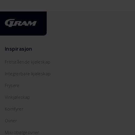
Inspirasjon
Frittstående kjøleskap
Integrerbare kjøleskap
Frysere
Vinkjøleskap
Komfyrer
Ovner
Mikrobølgeovner