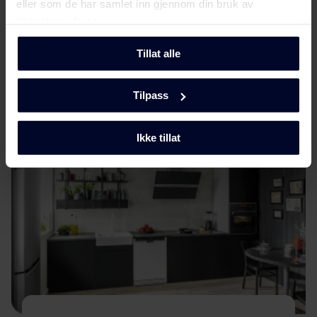
eller som de har samlet inn gjennom din bruk av
holdbarhet ved å utvikle miljøvennlige og
tjenestene deres.
funksjonelle husholdningsapparater med
tidløs skandinavisk design for å gjøre dem unike.
Tillat alle
Les mere her
Tilpass
Ikke tillat