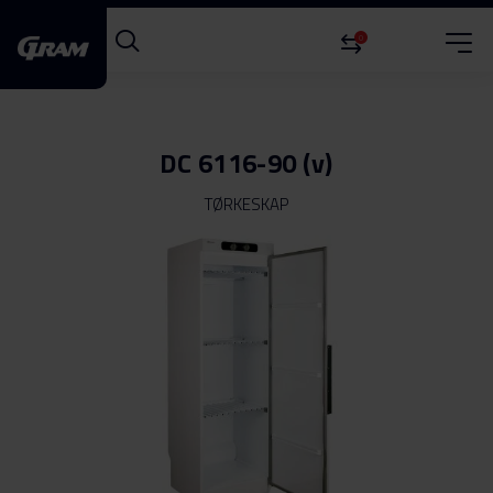
0
DC 6116-90 (v)
TØRKESKAP
Gå
til
slutten
av
bildegalleri