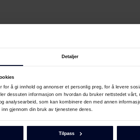
Detaljer
ookies
 for å gi innhold og annonser et personlig preg, for å levere sos
deler dessuten informasjon om hvordan du bruker nettstedet vårt,
og analysearbeid, som kan kombinere den med annen informasjon d
Last ned
 inn gjennom din bruk av tjenestene deres.
Tilpass