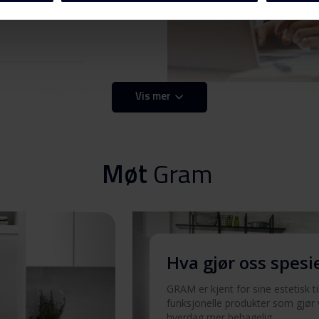
Last ned
Vis mer
Last ned
Last ned
Møt
Gram
Last ned
Last ned
Hva gjør oss spesi
GRAM er kjent for sine estetisk t
funksjonelle produkter som gjør
Last ned
hverdag mer behagelig.