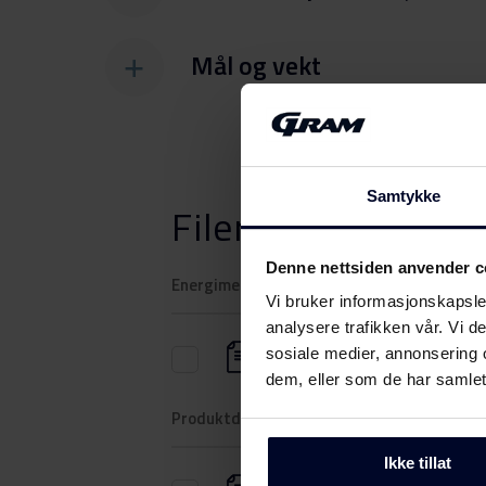
Mål og vekt
Samtykke
Filer
Last ned
Denne nettsiden anvender c
Energimerking
Vi bruker informasjonskapsler
analysere trafikken vår. Vi 
sosiale medier, annonsering 
Energimerke
dem, eller som de har samlet
Produktdatablad
Ikke tillat