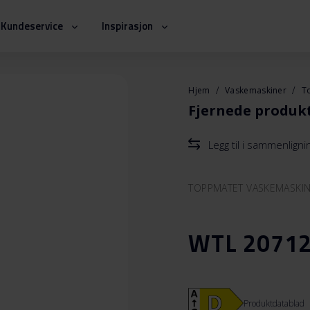
Kundeservice
Inspirasjon
Hjem
Vaskemaskiner
T
Fjernede produk
Legg til i sammenlign
TOPPMATET VASKEMASKI
WTL 20712
Produktdatablad