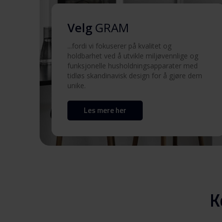
Advarsler og
Velg
GRAM
sikkerhetsinformasjon
...fordi vi fokuserer på kvalitet og
holdbarhet ved å utvikle miljøvennlige og
Brukermanual (EN)
funksjonelle husholdningsapparater med
tidløs skandinavisk design for å gjøre dem
unike.
Brukermanual (EN)
Les mere her
Brukermanual (DK)
Brukermanual (DK)
Brukermanual (SV)
K
Brukermanual (SV)