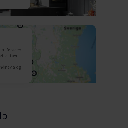
20 år siden.
 vi tilbyr i
andinavia og
lp