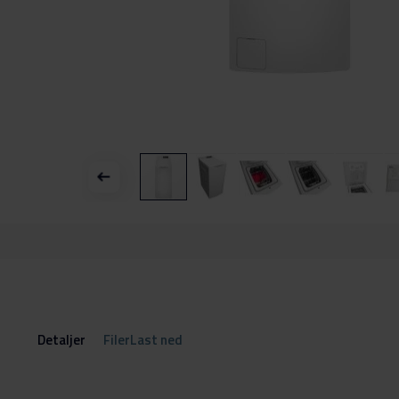
Gå
til
begynnelsen
av
bildegalleri
Detaljer
FilerLast ned