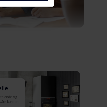
elle
iltalende og
 våre kunders