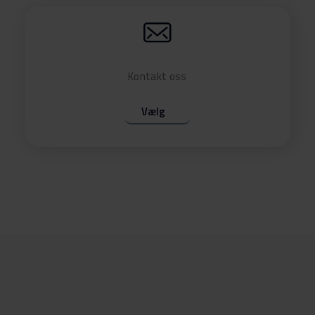
Last ned
Kontakt oss
Last ned
Vælg
Last ned
Last ned
-90
Last ned
-90
Last ned