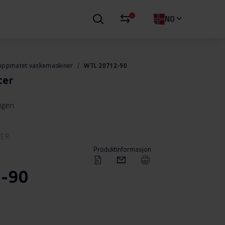
0
NO
oppmatet vaskemaskiner
WTL 20712-90
ter
ingen
NER
Produktinformasjon
-90