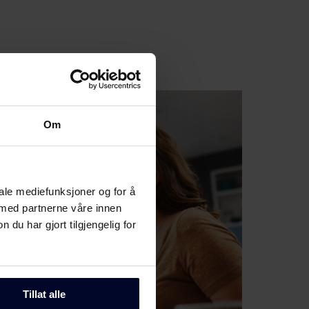
Om
iale mediefunksjoner og for å
 med partnerne våre innen
u har gjort tilgjengelig for
Tillat alle