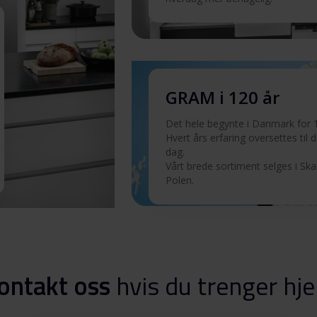
Last ned
Last ned
GRAM i 120 år
Det hele begynte i Danmark for 1
Last ned
Hvert års erfaring oversettes til det
dag.
Vårt brede sortiment selges i Sk
Last ned
Polen.
Last ned
Last ned
ontakt oss
hvis du trenger hje
Last ned