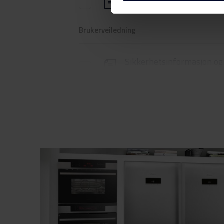
Produktkort (EN)
Brukerveiledning
Sikkerhetsinformasjon og
advarsler (DK)
Sikkerhetsinformasjon og
advarsler (FI)
Sikkerhetsinformasjon og
advarsler (SV)
Sikkerhetsinformasjon og
advarsler (NO)
Sikkerhetsinformasjon og
advarsler (EN)