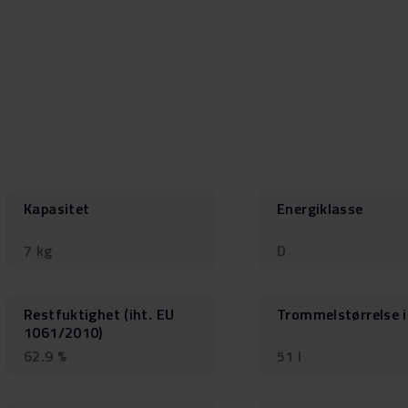
Kapasitet
Energiklasse
7 kg
D
Restfuktighet (iht. EU
Trommelstørrelse i 
1061/2010)
62.9 %
51 l