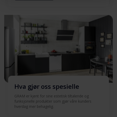
sikkerhetsinformasjon
Brukermanual (DK)
Last ned
Brukermanual (EN)
Last ned
Brukermanual (FI)
Last ned
Brukermanual (NO)
Last ned
Brukermanual (SV)
Last ned
Hva gjør oss spesielle
GRAM er kjent for sine estetisk tiltalende og
Quick guide (DK)
Last ned
funksjonelle produkter som gjør våre kunders
hverdag mer behagelig.
Quick guide (EN)
Last ned