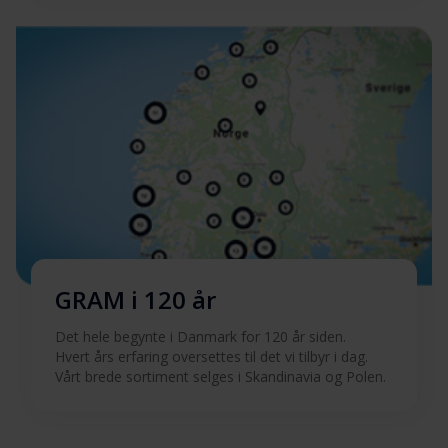
Quick guide (FI)
Last ned
Quick guide (SV)
Last ned
Produktbilde OM 62-08
Produktbilde OM 62-08
Last ned
Hent alt (22)
Hent utvalgt
GRAM i 120 år
Det hele begynte i Danmark for 120 år siden.
Hvert års erfaring oversettes til det vi tilbyr i dag.
Vårt brede sortiment selges i Skandinavia og Polen.