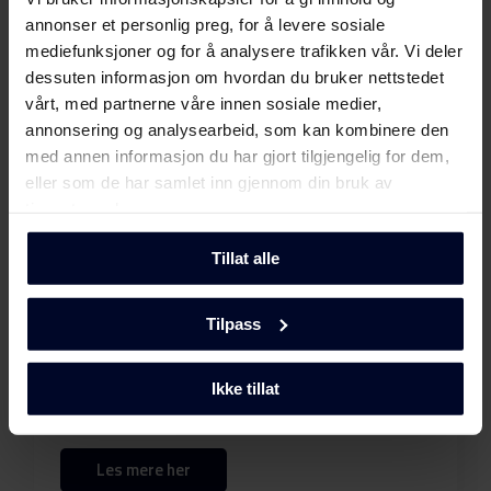
Brukerveiledning
annonser et personlig preg, for å levere sosiale
mediefunksjoner og for å analysere trafikken vår. Vi deler
Sikkerhetsinformasjon og
dessuten informasjon om hvordan du bruker nettstedet
Last ned
advarsler (DK)
vårt, med partnerne våre innen sosiale medier,
annonsering og analysearbeid, som kan kombinere den
Sikkerhetsinformasjon og
med annen informasjon du har gjort tilgjengelig for dem,
Last ned
advarsler (FI)
eller som de har samlet inn gjennom din bruk av
tjenestene deres.
Sikkerhetsinformasjon og
Last ned
advarsler (NO)
Tillat alle
Velg
GRAM
Sikkerhetsinformasjon og
Tilpass
Last ned
advarsler (SV)
...fordi vi fokuserer på kvalitet og
holdbarhet ved å utvikle miljøvennlige og
Sikkerhetsinformasjon og
Ikke tillat
funksjonelle husholdningsapparater med
Last ned
advarsler (EN)
tidløs skandinavisk design for å gjøre dem unike.
Les mere her
Advarsler og
Last ned