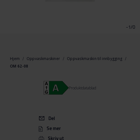
Gå
til
begynnelsen
-1/0
av
bildegalleri
Hjem
Oppvaskmaskiner
Oppvaskmaskin til innbygging
OM 62-08
Produktdatablad
Del
Se mer
Skriv ut