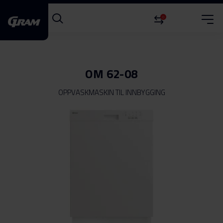
0
OM 62-08
OPPVASKMASKIN TIL INNBYGGING
Gå
til
slutten
av
bildegalleri