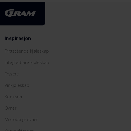
Inspirasjon
Frittstående kjøleskap
Integrerbare kjøleskap
Frysere
Vinkjøleskap
Komfyrer
Ovner
Mikrobølgeovner
Kompaktovner