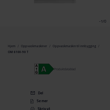
Gå
til
begynnelsen
-1/0
av
bildegalleri
Hjem
Oppvaskmaskiner
Oppvaskmaskin til innbygging
OM 6100-90 T
Produktdatablad
Del
Se mer
Skriv ut