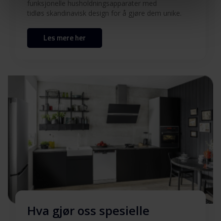
Sikkerhetsinformasjon og
funksjonelle husholdningsapparater med
Last ned
advarsler (EN)
tidløs skandinavisk design for å gjøre dem unike.
Les mere her
Advarsler og
Last ned
sikkerhetsinformasjon
Brukermanual (DK)
Last ned
Brukermanual (EN)
Last ned
Brukermanual (FI)
Last ned
Brukermanual (NO)
Last ned
Brukermanual (SV)
Last ned
Hva gjør oss spesielle