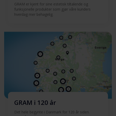
GRAM er kjent for sine estetisk tiltalende og
Brukermanual (EN)
Last ned
funksjonelle produkter som gjør våre kunders
hverdag mer behagelig.
Produktbilde OM 6100-90 T
Produktbilde OM 6100-
Last ned
90 T
Hent alt (19)
Hent utvalgt
GRAM i 120 år
Det hele begynte i Danmark for 120 år siden.