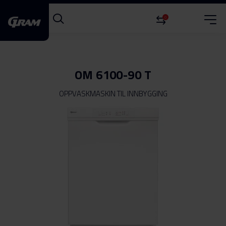
0
OM 6100-90 T
OPPVASKMASKIN TIL INNBYGGING
Gå
til
slutten
av
bildegalleri