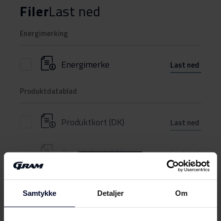
Filer
Last ned
Energimerking
Energimerke
Last ned
Produktdatablad
Produktkort (DK)
Last ned
Produktkort (EN)
Last ned
Vis mer
Produktkort (FI)
Last ned
Samtykke
Detaljer
Om
Produktkort (NO)
Last ned