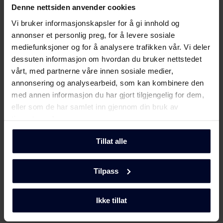
Møt
Gram
Denne nettsiden anvender cookies
Produktkort (SV)
Vi bruker informasjonskapsler for å gi innhold og
Last ned
annonser et personlig preg, for å levere sosiale
mediefunksjoner og for å analysere trafikken vår. Vi deler
Brukerveiledning
dessuten informasjon om hvordan du bruker nettstedet
vårt, med partnerne våre innen sosiale medier,
Sikkerhetsinformasjon og
annonsering og analysearbeid, som kan kombinere den
Last ned
advarsler (DK)
med annen informasjon du har gjort tilgjengelig for dem,
eller som de har samlet inn gjennom din bruk av
Sikkerhetsinformasjon og
tjenestene deres.
Last ned
advarsler (FI)
Tillat alle
Sikkerhetsinformasjon og
Last ned
advarsler (NO)
Tilpass
Velg
GRAM
Sikkerhetsinformasjon og
Last ned
advarsler (SV)
Ikke tillat
...fordi vi fokuserer på kvalitet og
holdbarhet ved å utvikle miljøvennlige og