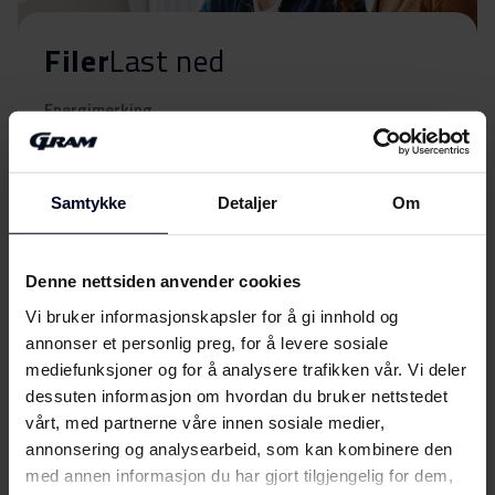
Filer
Last ned
Energimerking
Energimerke
Last ned
Samtykke
Detaljer
Om
Brukerveiledning
Denne nettsiden anvender cookies
Sikkerhetsinformasjon og
Last ned
Vi bruker informasjonskapsler for å gi innhold og
advarsler (DK)
annonser et personlig preg, for å levere sosiale
mediefunksjoner og for å analysere trafikken vår. Vi deler
Sikkerhetsinformasjon og
Vis mer
dessuten informasjon om hvordan du bruker nettstedet
Last ned
advarsler (FI)
vårt, med partnerne våre innen sosiale medier,
annonsering og analysearbeid, som kan kombinere den
Sikkerhetsinformasjon og
med annen informasjon du har gjort tilgjengelig for dem,
Last ned
advarsler (NO)