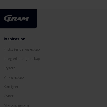
Inspirasjon
Frittstående kjøleskap
Integrerbare kjøleskap
Frysere
Vinkjøleskap
Komfyrer
Ovner
Mikrobølgeovner