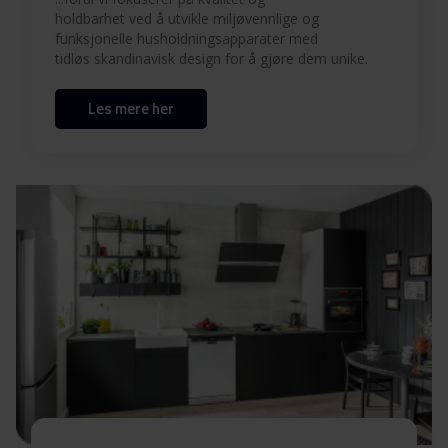
Brukermanual (EN)
Last ned
holdbarhet ved å utvikle miljøvennlige og
funksjonelle husholdningsapparater med
tidløs skandinavisk design for å gjøre dem unike.
Brukermanual (DK)
Last ned
Les mere her
Monteringsveiledning
Installasjonstegning
Last ned
Produktbilde DS 6400-60/1
Produktbilde DS 6400-
Last ned
60/1
Produktbilde DS 6400-
Last ned
60/1