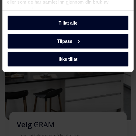
eller som de har samlet inn gjennom din bruk av
Møt
Gram
tjenestene deres.
Sikkerhetsinformasjon og
Last ned
advarsler (SV)
Tillat alle
Sikkerhetsinformasjon og
Last ned
Tilpass
advarsler (EN)
Advarsler og
Ikke tillat
Last ned
sikkerhetsinformasjon
Brukermanual (SV)
Last ned
Brukermanual (NO)
Last ned
Brukermanual (FI)
Last ned
Velg
GRAM
...fordi vi fokuserer på kvalitet og