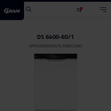
0
DS 6400-60/1
OPPVASKMASKIN TIL INNBYGGING
Gå
til
slutten
av
bildegalleri