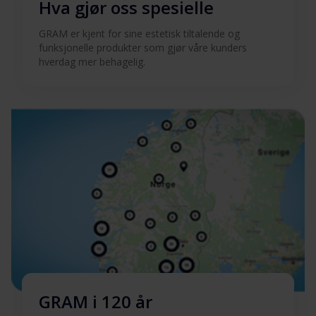
Hva gjør oss spesielle
Hent alt (15)
Hent utvalgt
GRAM er kjent for sine estetisk tiltalende og
funksjonelle produkter som gjør våre kunders
hverdag mer behagelig.
GRAM i 120 år