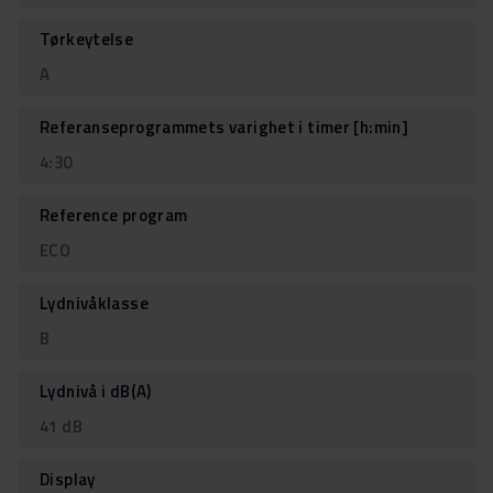
Tørkeytelse
A
Referanseprogrammets varighet i timer [h:min]
4:30
Reference program
ECO
Lydnivåklasse
B
Lydnivå i dB(A)
41 dB
Display