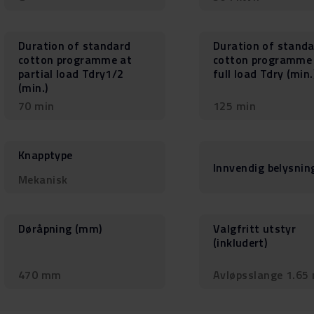
Duration of standard
Duration of stand
cotton programme at
cotton programme
partial load Tdry1/2
full load Tdry (min.
(min.)
70 min
125 min
Knapptype
Innvendig belysnin
Mekanisk
Døråpning (mm)
Valgfritt utstyr
(inkludert)
470 mm
Avløpsslange 1.65