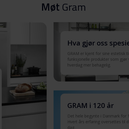
Last ned
Møt
Gram
Last ned
Hva gjør oss spesi
Last ned
GRAM er kjent for sine estetisk t
funksjonelle produkter som gjør
Last ned
hverdag mer behagelig.
Last ned
Last ned
GRAM i 120 år
Det hele begynte i Danmark for 1
Last ned
Hvert års erfaring oversettes til det
dag.