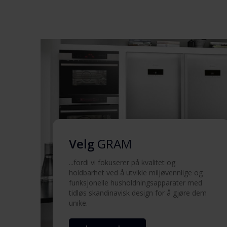
advarsler (NO)
Sikkerhetsinformasjon og
advarsler (SV)
Sikkerhetsinformasjon og
advarsler (EN)
Brukermanual (EN)
Brukermanual (DK)
Velg
GRAM
...fordi vi fokuserer på kvalitet og
Brukermanual (FI)
holdbarhet ved å utvikle miljøvennlige og
funksjonelle husholdningsapparater med
tidløs skandinavisk design for å gjøre dem
Brukermanual (NO)
unike.