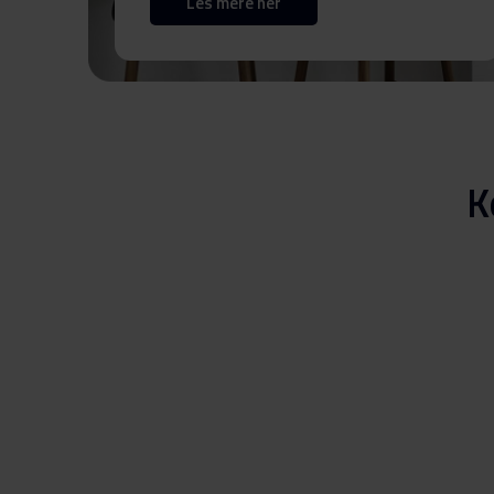
Les mere her
Brukermanual (SV)
Produktbilde TPS 7731-90/1
Produktbilde TPS 7731-9
K
Hent alt (13)
Hent utvalgt