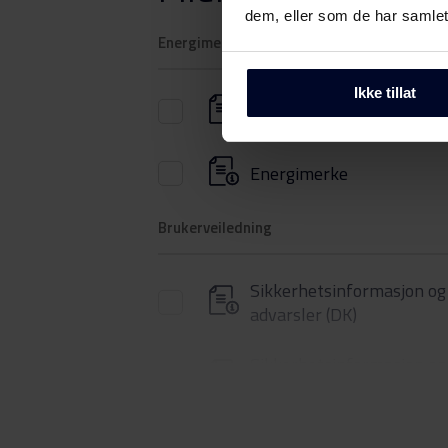
dem, eller som de har samlet
Energimerking
Ikke tillat
Energimerke
Energimerke
Brukerveiledning
Sikkerhetsinformasjon og
advarsler (DK)
Sikkerhetsinformasjon og
advarsler (FI)
Sikkerhetsinformasjon og