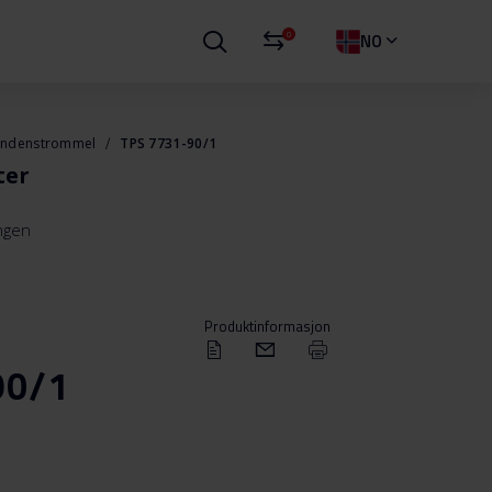
0
NO
ndenstrommel
TPS 7731-90/1
ter
ingen
Produktinformasjon
90/1