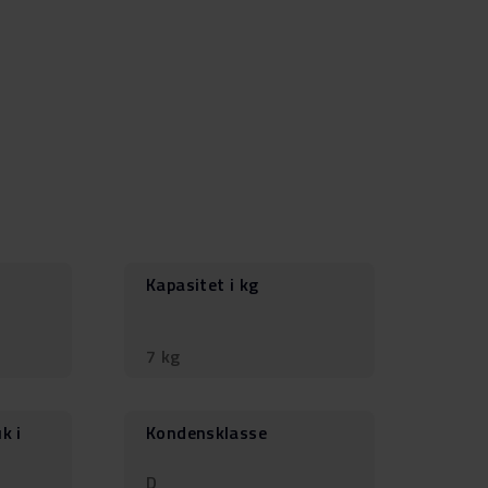
Kapasitet i kg
7 kg
k i
Kondensklasse
D