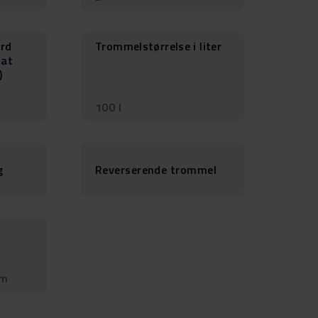
ard
Trommelstørrelse i liter
 at
)
100 l
g
Reverserende trommel
 m