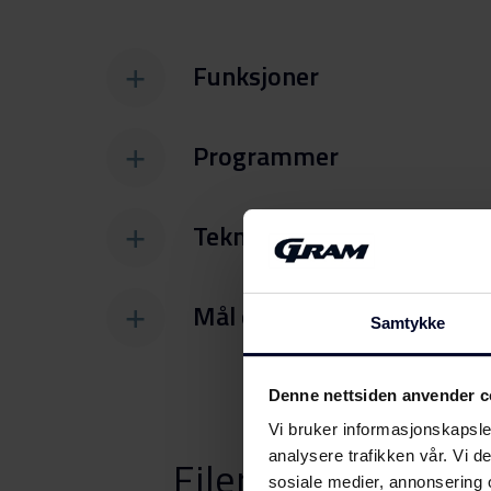
Funksjoner
Programmer
Tekniske spesifikasjoner
Mål og vekt
Samtykke
Denne nettsiden anvender c
Vi bruker informasjonskapsler
analysere trafikken vår. Vi 
Filer
Last ned
sosiale medier, annonsering 