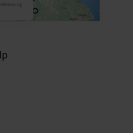
andinavia og
lp