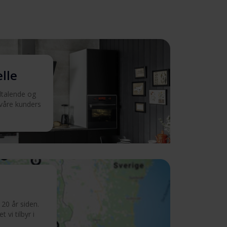
elle
iltalende og
 våre kunders
20 år siden.
 vi tilbyr i