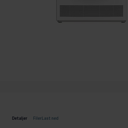
Gå
til
begynnelsen
av
bildegalleri
Detaljer
FilerLast ned