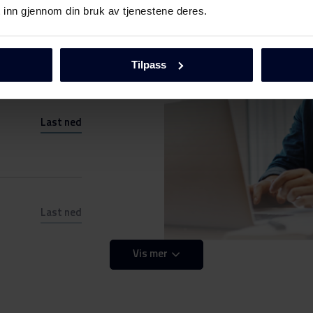
 inn gjennom din bruk av tjenestene deres.
Tilpass
Last ned
Last ned
Last ned
Vis mer
Last ned