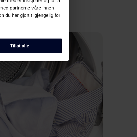
iale mediefunksjoner og for å
 med partnerne våre innen
u har gjort tilgjengelig for
Tillat alle