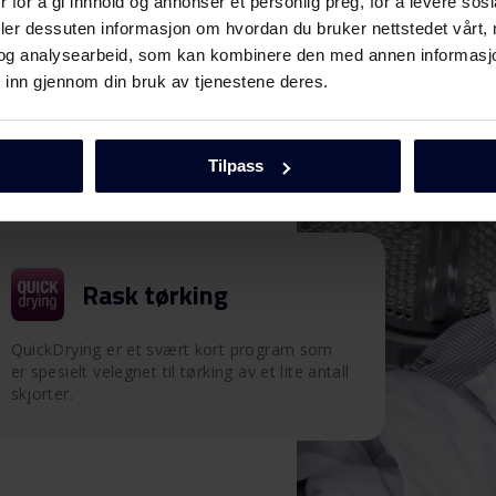
 for å gi innhold og annonser et personlig preg, for å levere sos
deler dessuten informasjon om hvordan du bruker nettstedet vårt,
og analysearbeid, som kan kombinere den med annen informasjon d
 inn gjennom din bruk av tjenestene deres.
Tilpass
Rask tørking
QuickDrying er et svært kort program som
er spesielt velegnet til tørking av et lite antall
skjorter.