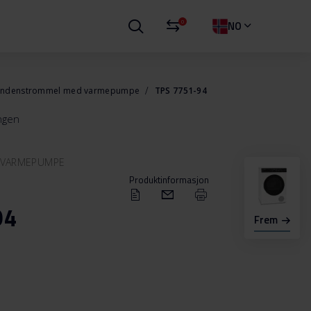
0
NO
ndenstrommel med varmepumpe
TPS 7751-94
ingen
 VARMEPUMPE
Produktinformasjon
94
Frem