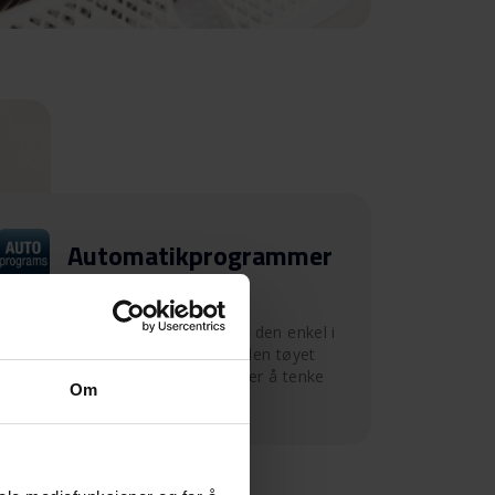
Automatikprogrammer
Tørketrommelen har mange
automatikkprogrammer som gjør den enkel i
bruk. Med ett valg tørker trommelen tøyet
slik du vil ha det, uten at du trenger å tenke
Om
på temperatur eller tidsperiode.