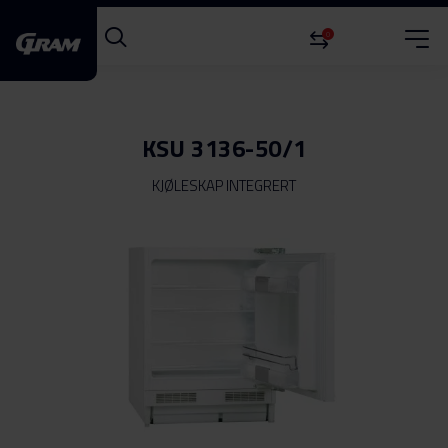
0
KSU 3136-50/1
KJØLESKAP INTEGRERT
Gå
til
slutten
av
bildegalleri