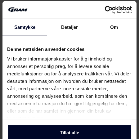
Produktdatablad
Produktkort
Samtykke
Detaljer
Om
Last ned
(DK,EN,FI,SV,NO)
Brukerveiledning
Denne nettsiden anvender cookies
Vis mer
Vi bruker informasjonskapsler for å gi innhold og
Sikkerhetsinformasjon og
annonser et personlig preg, for å levere sosiale
Last ned
advarsler (NO)
mediefunksjoner og for å analysere trafikken vår. Vi deler
dessuten informasjon om hvordan du bruker nettstedet
Møt
Gram
Sikkerhetsinformasjon og
vårt, med partnerne våre innen sosiale medier,
Last ned
advarsler (FI)
annonsering og analysearbeid, som kan kombinere den
med annen informasjon du har gjort tilgjengelig for dem,
Sikkerhetsinformasjon og
eller som de har samlet inn gjennom din bruk av
Last ned
advarsler (DK)
tjenestene deres.
Sikkerhetsinformasjon og
Tillat alle
Last ned