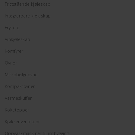
Frittstående kjøleskap
Integrerbare kjøleskap
Frysere
Vinkjøleskap
Komfyrer
Ovner
Mikrobølgeovner
Kompaktovner
Varmeskuffer
Koketopper
Kjøkkenventilator
Oppvaskmaskiner til innbygging