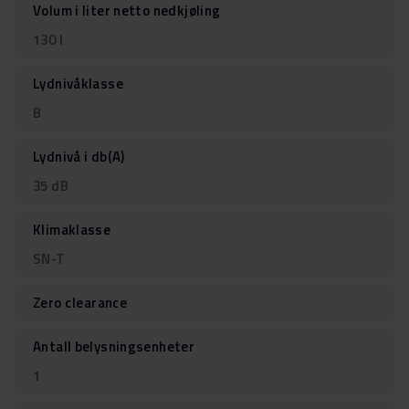
Volum i liter netto nedkjøling
130 l
Lydnivåklasse
B
Lydnivå i db(A)
35 dB
Klimaklasse
SN-T
Zero clearance
Antall belysningsenheter
1