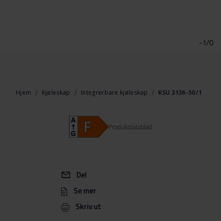
Gå
til
begynnelsen
-1/0
av
bildegalleri
Hjem
Kjøleskap
Integrerbare kjøleskap
KSU 3136-50/1
Produktdatablad
Del
Se mer
Skriv ut