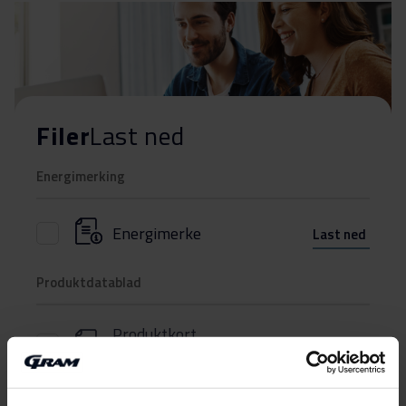
Filer
Last ned
Energimerking
Energimerke
Last ned
Produktdatablad
Produktkort
Last ned
(DK,EN,FI,SV,NO)
Brukerveiledning