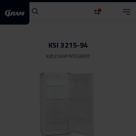
0
KSI 3215-94
KJØLESKAP INTEGRERT
Gå
til
slutten
av
bildegalleri