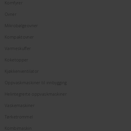
Komfyrer
Ovner
Mikrobølgeovner
Kompaktovner
Varmeskuffer
Koketopper
Kjøkkenventilator
Oppvaskmaskiner til innbygging
Helintegrerte oppvaskmaskiner
Vaskemaskiner
Tørketrommel
Kombimaskin