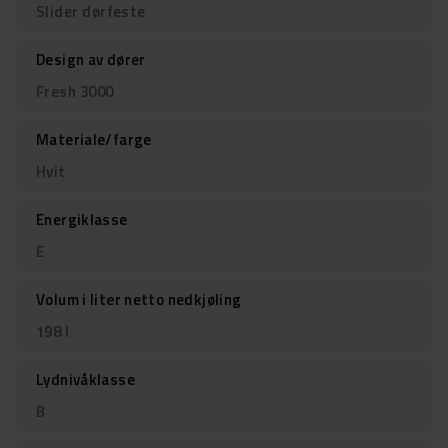
Slider dørfeste
Design av dører
Fresh 3000
Materiale/farge
Hvit
Energiklasse
E
Volum i liter netto nedkjøling
198 l
Lydnivåklasse
B