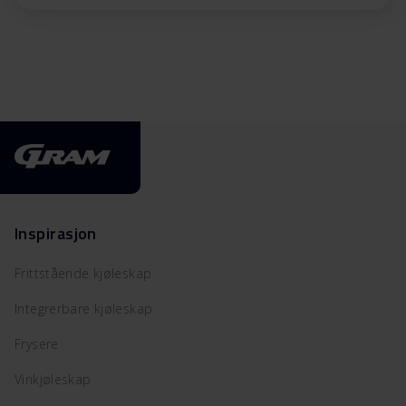
Inspirasjon
Frittstående kjøleskap
Integrerbare kjøleskap
Frysere
Vinkjøleskap