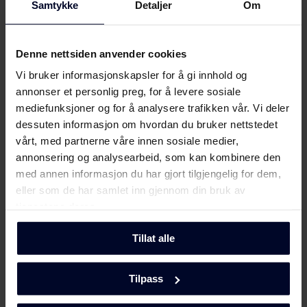
Vis mer
Samtykke
Detaljer
Om
Sikkerhetsinformasjon og
Last ned
advarsler (NO)
Denne nettsiden anvender cookies
Vi bruker informasjonskapsler for å gi innhold og
Møt
Gram
Sikkerhetsinformasjon og
annonser et personlig preg, for å levere sosiale
Last ned
advarsler (FI)
mediefunksjoner og for å analysere trafikken vår. Vi deler
dessuten informasjon om hvordan du bruker nettstedet
Sikkerhetsinformasjon og
vårt, med partnerne våre innen sosiale medier,
Last ned
advarsler (DK)
annonsering og analysearbeid, som kan kombinere den
med annen informasjon du har gjort tilgjengelig for dem,
Sikkerhetsinformasjon og
eller som de har samlet inn gjennom din bruk av
Last ned
advarsler (SV)
tjenestene deres.
Brukermanual
Tillat alle
Last ned
(DK,EN,FI,NO,SV)
Tilpass
Monteringsveiledning