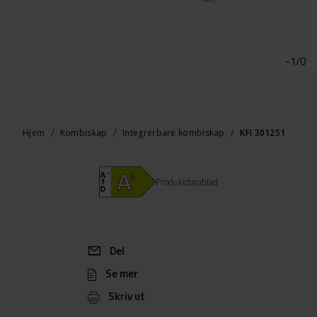
Gå
til
begynnelsen
-1/0
av
bildegalleri
Hjem
Kombiskap
Integrerbare kombiskap
KFI 301251
Produktdatablad
Del
Se mer
Skriv ut