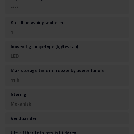
****
Antall belysningsenheter
1
Innvendig lampetype (kjøleskap)
LED
Max storage time in freezer by power failure
11 h
Styring
Mekanisk
Vendbar dør
Utskiftbar tetningslist i døren