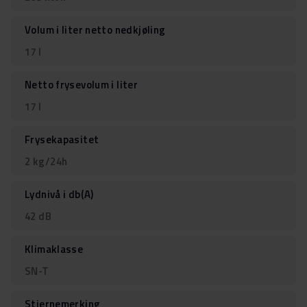
Volum i liter netto nedkjøling
17 l
Netto frysevolum i liter
17 l
Frysekapasitet
2 kg/24h
Lydnivå i db(A)
42 dB
Klimaklasse
SN-T
Stjernemerking