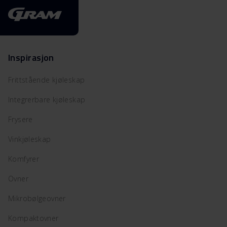
Inspirasjon
Frittstående kjøleskap
Integrerbare kjøleskap
Frysere
Vinkjøleskap
Komfyrer
Ovner
Mikrobølgeovner
Kompaktovner