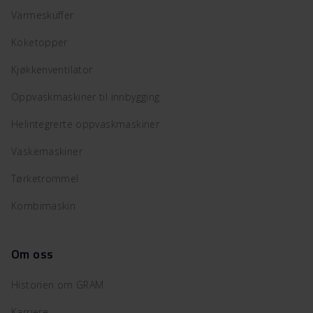
Varmeskuffer
Koketopper
Kjøkkenventilator
Oppvaskmaskiner til innbygging
Helintegrerte oppvaskmaskiner
Vaskemaskiner
Tørketrommel
Kombimaskin
Om oss
Historien om GRAM
Karriere