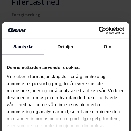
Filer
Last ned
Energimerking
Energimerke
Last ned
Samtykke
Detaljer
Om
Produktdatablad
Produktkort
Denne nettsiden anvender cookies
Last ned
(DK,EN,FI,SV,NO)
Vi bruker informasjonskapsler for å gi innhold og
annonser et personlig preg, for å levere sosiale
Brukerveiledning
Vis mer
mediefunksjoner og for å analysere trafikken vår. Vi deler
dessuten informasjon om hvordan du bruker nettstedet
Brukermanual
vårt, med partnerne våre innen sosiale medier,
Last ned
(DK,EN,FI,NO,SV)
annonsering og analysearbeid, som kan kombinere den
med annen informasjon du har gjort tilgjengelig for dem,
Møt
Gram
Monteringsveiledning
eller som de har samlet inn gjennom din bruk av