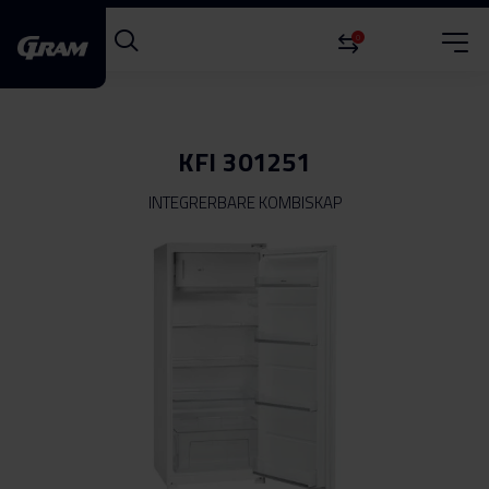
0
KFI 301251
INTEGRERBARE KOMBISKAP
Gå
til
slutten
av
bildegalleri