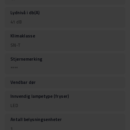
Lydnivå i db(A)
41 dB
Klimaklasse
SN-T
Stjernemerking
****
Vendbar dør
Innvendig lampetype (fryser)
LED
Antall belysningsenheter
1