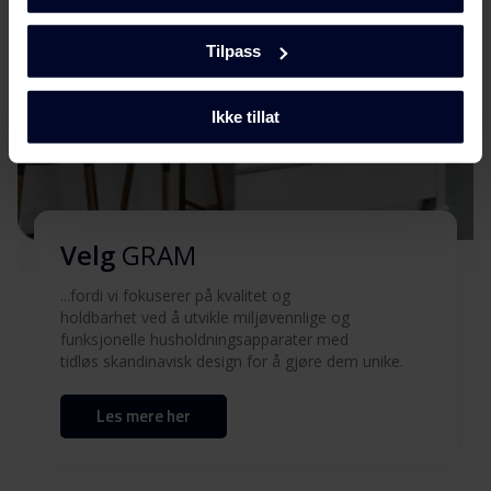
Produktbilde FSI 401754
Last ned
N
Tilpass
Hent alt (5)
Hent utvalgt
Ikke tillat
Velg
GRAM
...fordi vi fokuserer på kvalitet og
holdbarhet ved å utvikle miljøvennlige og
funksjonelle husholdningsapparater med
tidløs skandinavisk design for å gjøre dem unike.
Les mere her