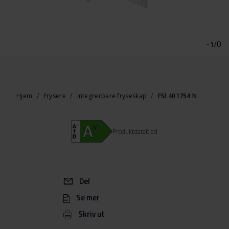
Gå
til
begynnelsen
-1/0
av
bildegalleri
Hjem
Frysere
Integrerbare fryseskap
FSI 401754 N
Produktdatablad
Del
Se mer
Skriv ut