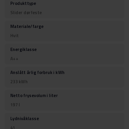
Produkttype
Slider dørfeste
Materiale/farge
Hvit
Energiklasse
A++
Anslått årlig forbruk i kWh
233 kWh
Netto frysevolum i liter
197 l
Lydnivåklasse
41