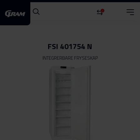
0
FSI 401754 N
INTEGRERBARE FRYSESKAP
Gå
til
slutten
av
bildegalleri