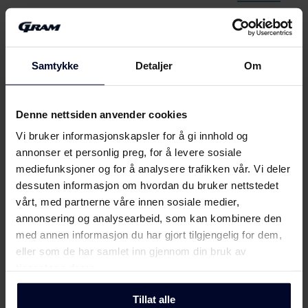
Produktdatablad
Produktkort
Samtykke
Detaljer
Om
Last ned
(DK,EN,FI,SV,NO)
Denne nettsiden anvender cookies
Brukerveiledning
Vis mer
Vi bruker informasjonskapsler for å gi innhold og
Brukermanual
annonser et personlig preg, for å levere sosiale
Last ned
(DK,EN,FI,NO,SV)
mediefunksjoner og for å analysere trafikken vår. Vi deler
dessuten informasjon om hvordan du bruker nettstedet
Møt
Gram
vårt, med partnerne våre innen sosiale medier,
Monteringsveiledning
annonsering og analysearbeid, som kan kombinere den
med annen informasjon du har gjort tilgjengelig for dem,
Monteringsveiledning
Last ned
eller som de har samlet inn gjennom din bruk av
tjenestene deres.
Produktbilde FSI 401754 N
Tillat alle