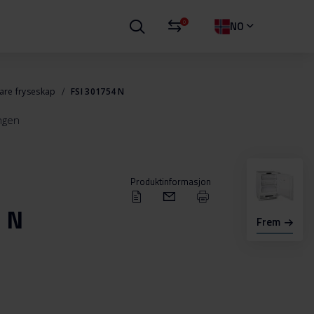
0
NO
bare fryseskap
FSI 301754 N
ingen
P
Produktinformasjon
 N
Frem