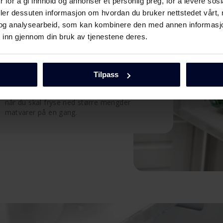
 for å gi innhold og annonser et personlig preg, for å levere sos
deler dessuten informasjon om hvordan du bruker nettstedet vårt,
og analysearbeid, som kan kombinere den med annen informasjon d
 inn gjennom din bruk av tjenestene deres.
SuperFreeze
SuperFreeze sikrer rask innfrysing av
Tilpass
frysevarer, noe som øker holdbarheten.
Super Freeze-funksjonen er spesielt viktig
når du skal fryse ned større mengder
matvarer på en gang.