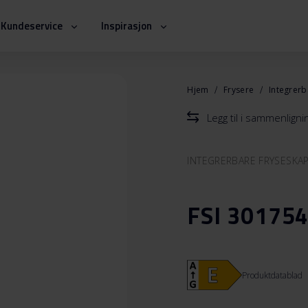
Kundeservice
Inspirasjon
Hjem
Frysere
Integrer
Legg til i sammenlign
INTEGRERBARE FRYSESKA
FSI 301754
Produktdatablad