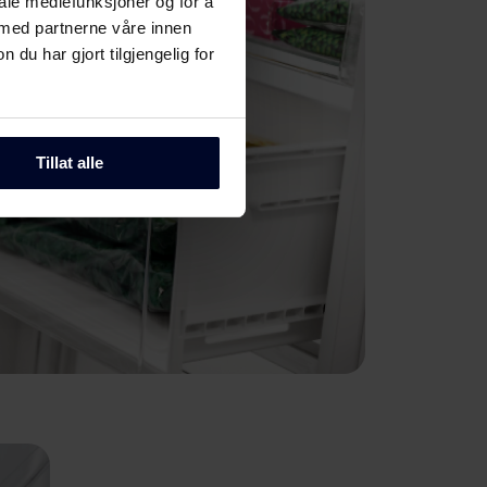
iale mediefunksjoner og for å
 med partnerne våre innen
u har gjort tilgjengelig for
Tillat alle