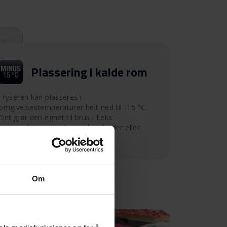
Plassering i kalde rom
Fryseren kan plasseres i
omgivelsestemperaturer helt ned til -15 °C.
Det gjør den egnet til bruk i f.eks.
sommerhus, garasjer, verktøyboder eller
lignende.
Om