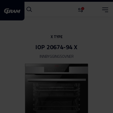
0
X TYPE
IOP 20674-94 X
INNBYGGINGSOVNER
Gå
til
slutten
av
bildegalleri