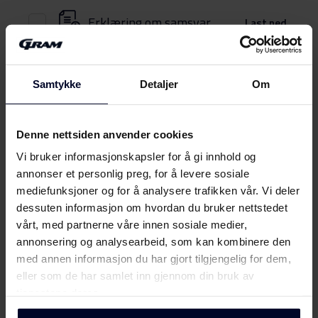
Erklæring om samsvar
Last ned
Energimerking
Samtykke
Detaljer
Om
Energimerke
Last ned
Denne nettsiden anvender cookies
Produktdatablad
Vi bruker informasjonskapsler for å gi innhold og
Vis mer
annonser et personlig preg, for å levere sosiale
Produktkort
mediefunksjoner og for å analysere trafikken vår. Vi deler
Last ned
(DK,EN,FI,SV,NO)
dessuten informasjon om hvordan du bruker nettstedet
vårt, med partnerne våre innen sosiale medier,
Brukerveiledning
Møt
Gram
annonsering og analysearbeid, som kan kombinere den
med annen informasjon du har gjort tilgjengelig for dem,
Sikkerhetsinformasjon og
eller som de har samlet inn gjennom din bruk av
Last ned
advarsler (DK)
tjenestene deres.