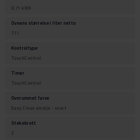
0.71 kWh
Ovnens størrelse i liter netto
77 l
Kontroltype
TouchControl
Timer
TouchControl
Ovnrummet farve
Easy Clean emalje - svart
Stekebrett
2