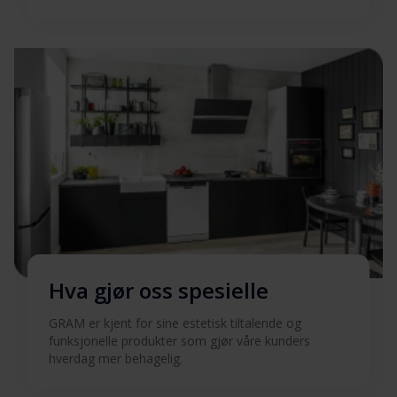
Produktbilde IOP 20674-94 X
Produktbilde IOP 20674-
Last ned
94 X
Produktbilde IOP 20674-
Last ned
94 X
Produktbilde IOP 20674-
Last ned
94 X
Hva gjør oss spesielle
Produktbilde IOP 20674-
Last ned
94 X
GRAM er kjent for sine estetisk tiltalende og
funksjonelle produkter som gjør våre kunders
Produktbilde IOP 20674-
hverdag mer behagelig.
Last ned
94 X