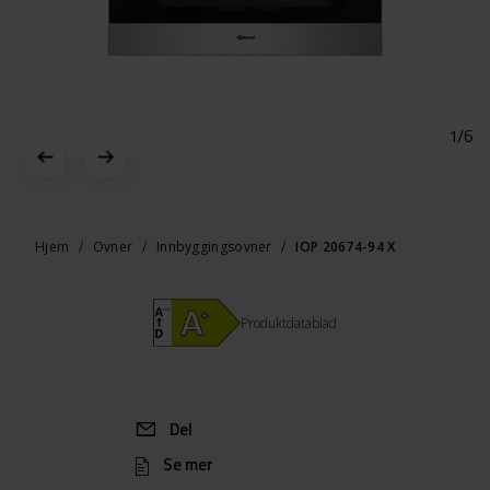
1/6
Gå
til
begynnelsen
Hjem
Ovner
Innbyggingsovner
IOP 20674-94 X
av
bildegalleri
Produktdatablad
Del
Se mer