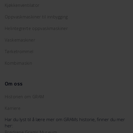
Kjøkkenventilator
Oppvaskmaskiner til innbygging
Helintegrerte oppvaskmaskiner
Vaskemaskiner
Tørketrommel
Kombimaskin
Om oss
Historien om GRAM
Karriere
Har du lyst til å lære mer om GRAMs historie, finner du mer
her:
Brødrene Grams Museum