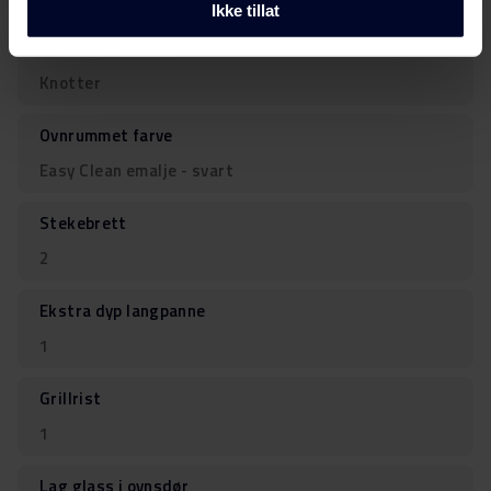
Ikke tillat
Kontroltype
Knotter
Ovnrummet farve
Easy Clean emalje - svart
Stekebrett
2
Ekstra dyp langpanne
1
Grillrist
1
Lag glass i ovnsdør