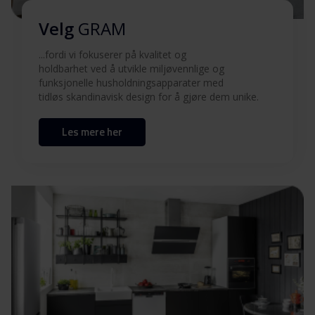
Brukermanual (FI,SV)
Last ned
Velg
GRAM
...fordi vi fokuserer på kvalitet og
Brukermanual (EN)
Last ned
holdbarhet ved å utvikle miljøvennlige og
funksjonelle husholdningsapparater med
Veiledning for
tidløs skandinavisk design for å gjøre dem unike.
Last ned
barnesikring
Les mere her
Monteringsveiledning
Installasjonstegning
Last ned
Produktbilde IO 5610-90 X
Produktbilde IO 5610-90
Last ned
X