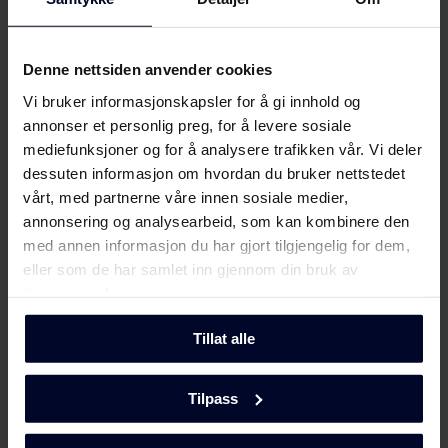
Fine Design
Fargen på komfyrfronten
Denne nettsiden anvender cookies
Rustfritt stål
Vi bruker informasjonskapsler for å gi innhold og
annonser et personlig preg, for å levere sosiale
Energiklasse
mediefunksjoner og for å analysere trafikken vår. Vi deler
A
dessuten informasjon om hvordan du bruker nettstedet
vårt, med partnerne våre innen sosiale medier,
Energiforbrug for opvarmningsfunktion -
annonsering og analysearbeid, som kan kombinere den
standardtest, traditionel
med annen informasjon du har gjort tilgjengelig for dem,
0.99 kWh
eller som de har samlet inn gjennom din bruk av
tjenestene deres.
Energiforbrug for opvarmningsfunktion -
multifunktion (kWh)
Tillat alle
0.78 kWh
Tilpass
Ovnens størrelse i liter netto
65 l