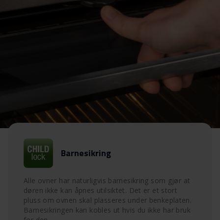
Barnesikring
Alle ovner har naturligvis barnesikring som gjør at
døren ikke kan åpnes utilsiktet. Det er et stort
pluss om ovnen skal plasseres under benkeplaten.
Barnesikringen kan kobles ut hvis du ikke har bruk
for den.