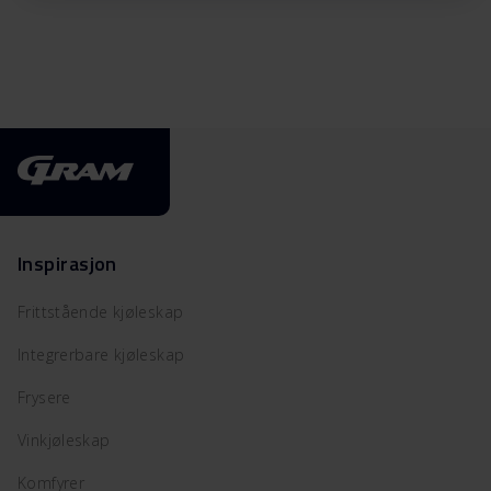
Inspirasjon
Frittstående kjøleskap
Integrerbare kjøleskap
Frysere
Vinkjøleskap
Komfyrer