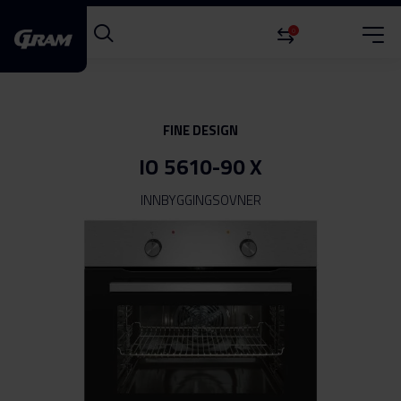
0
FINE DESIGN
IO 5610-90 X
INNBYGGINGSOVNER
Gå
til
slutten
av
bildegalleri