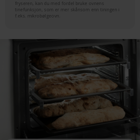
fryseren, kan du med fordel bruke ovnens
tinefunksjon, som er mer skånsom enn tiningen i
f.eks. mikrobølgeovn.