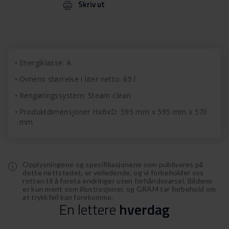
Skriv ut
Energiklasse: A
Ovnens størrelse i liter netto: 65 l
Rengøringssystem: Steam clean
Produktdimensjoner HxBxD: 595 mm x 595 mm x 570
mm
Opplysningene og spesifikasjonene som publiseres på
dette nettstedet, er veiledende, og vi forbeholder oss
retten til å foreta endringer uten forhåndsvarsel. Bildene
er kun ment som illustrasjoner, og GRAM tar forbehold om
at trykkfeil kan forekomme.
En
lettere
hverdag