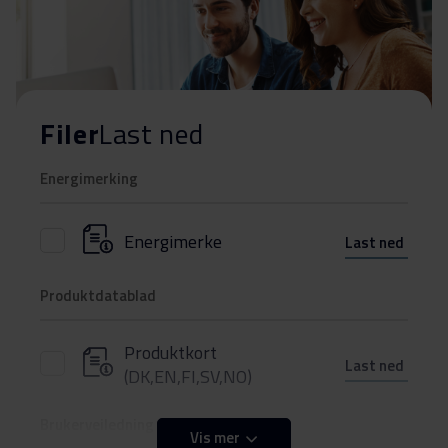
Filer
Last ned
Energimerking
Energimerke
Last ned
Produktdatablad
Produktkort
Last ned
(DK,EN,FI,SV,NO)
Brukerveiledning
Vis mer