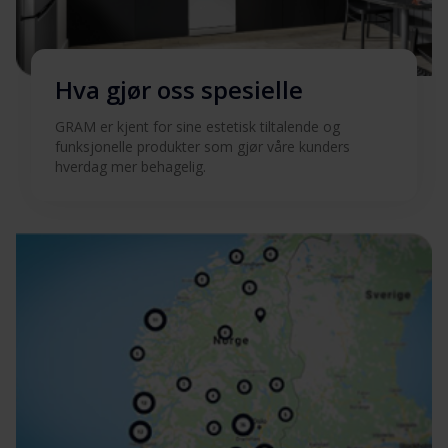
Produktbilde IO 5610-90
Last ned
X
Hva gjør oss spesielle
Produktbilde IO 5610-90
Last ned
X
GRAM er kjent for sine estetisk tiltalende og
funksjonelle produkter som gjør våre kunders
Produktbilde IO 5610-90
hverdag mer behagelig.
Last ned
X
Produktbilde IO 5610-90
Last ned
X
Produktbilde IO 5610-90
Last ned
X
Hent alt (18)
Hent utvalgt