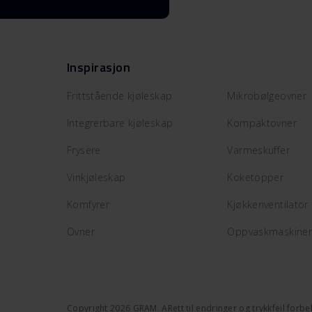
Inspirasjon
Frittstående kjøleskap
Mikrobølgeovner
Integrerbare kjøleskap
Kompaktovner
Frysere
Varmeskuffer
Vinkjøleskap
Koketopper
Komfyrer
Kjøkkenventilator
Ovner
Oppvaskmaskiner t
Copyright 2026 GRAM. ARett til endringer og trykkfeil forb