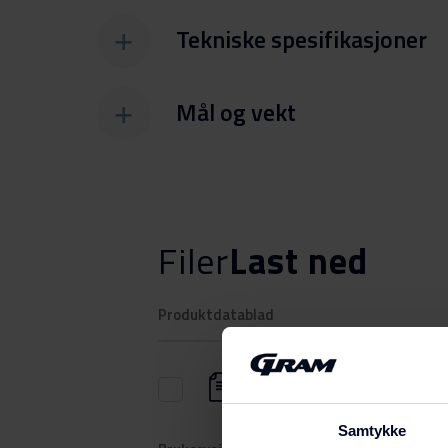
Tekniske spesifikasjoner
Mål og vekt
Filer
Last ned
Produktdatablad
Produktkort
(DK,EN,FI,SV,NO)
Samtykke