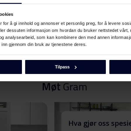
ookies
Last ned
 for å gi innhold og annonser et personlig preg, for å levere sos
deler dessuten informasjon om hvordan du bruker nettstedet vårt,
og analysearbeid, som kan kombinere den med annen informasjon d
Last ned
 inn gjennom din bruk av tjenestene deres.
Vis mer
Last ned
Tilpass
Møt
Gram
Last ned
Last ned
Hva gjør oss spesi
Last ned