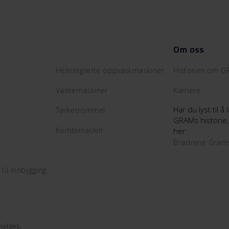
Om oss
Helintegrerte oppvaskmaskiner
Historien om 
Vaskemaskiner
Karriere
Har du lyst til 
Tørketrommel
GRAMs historie,
Kombimaskin
her:
Brødrene Gra
il innbygging
eholdes.