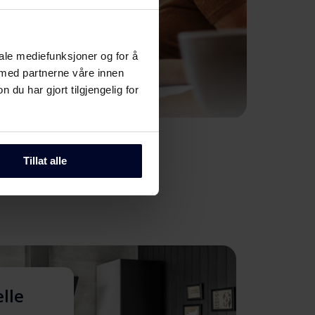
iale mediefunksjoner og for å
 med partnerne våre innen
u har gjort tilgjengelig for
Tillat alle
elle