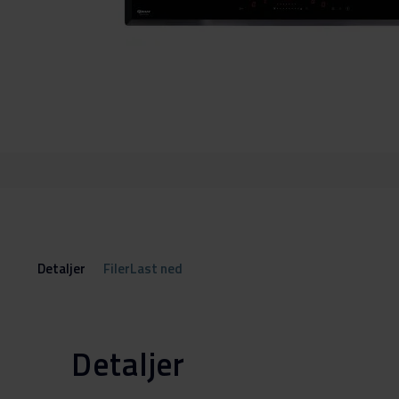
Gå
til
begynnelsen
av
bildegalleri
Detaljer
FilerLast ned
Detaljer