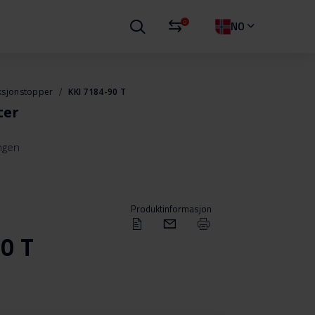
0
NO
ksjonstopper
KKI 7184-90 T
ter
ingen
Produktinformasjon
0 T