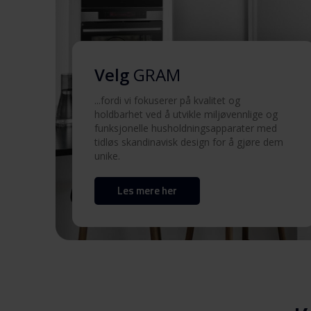
sikkerhetsinformasjon
Brukermanual (DK,NO)
Velg
GRAM
Brukermanual (SV,FI)
...fordi vi fokuserer på kvalitet og
holdbarhet ved å utvikle miljøvennlige og
Produktbilde KKI 7184-90 T
funksjonelle husholdningsapparater med
tidløs skandinavisk design for å gjøre dem
unike.
Produktbilde KKI 7184-90
Les mere her
Hent alt (10)
Hent utvalgt