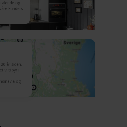
iltalende og
 våre kunders
20 år siden.
 vi tilbyr i
andinavia og