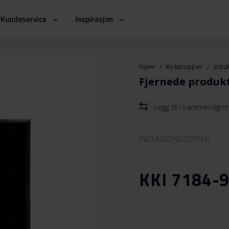
Kundeservice
Inspirasjon
Hjem
Koketopper
Indu
Fjernede produk
Legg til i sammenlign
INDUKSJONSTOPPER
KKI 7184-9