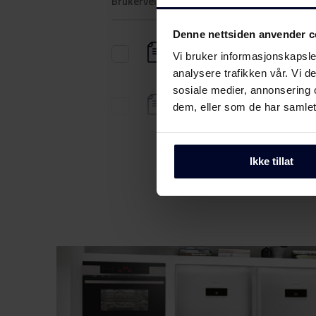
Brukerveiledning
Denne nettsiden anvender c
Sikkerhetsinformasjon og
Vi bruker informasjonskapsler
advarsler (DK)
analysere trafikken vår. Vi 
sosiale medier, annonsering 
Sikkerhetsinformasjon og
dem, eller som de har samlet
advarsler (FI)
Sikkerhetsinformasjon og
Ikke tillat
advarsler (NO)
Sikkerhetsinformasjon og
advarsler (SV)
Sikkerhetsinformasjon og
advarsler (EN)
Advarsler og