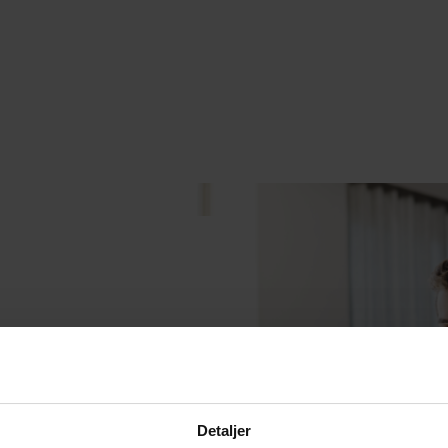
Last ned
Detaljer