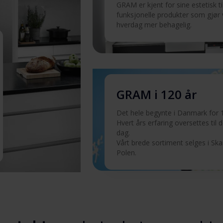
GRAM er kjent for sine estetisk t
funksjonelle produkter som gjør
hverdag mer behagelig.
Last ned
Last ned
GRAM i 120 år
Det hele begynte i Danmark for 1
Hvert års erfaring oversettes til det
 T
Last ned
dag.
Vårt brede sortiment selges i Sk
Polen.