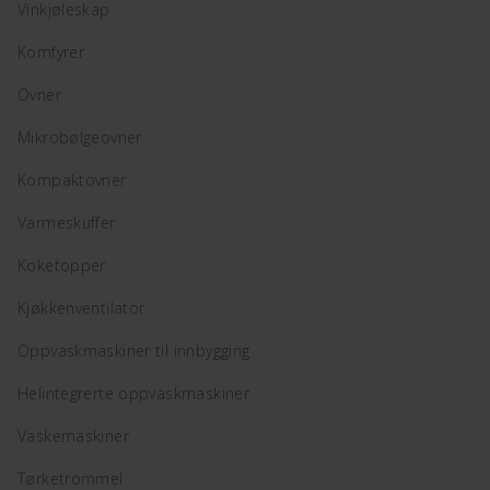
Vinkjøleskap
Komfyrer
Ovner
Mikrobølgeovner
Kompaktovner
Varmeskuffer
Koketopper
Kjøkkenventilator
Oppvaskmaskiner til innbygging
Helintegrerte oppvaskmaskiner
Vaskemaskiner
Tørketrommel