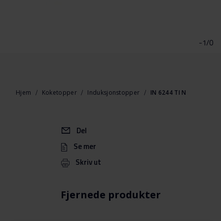
Gå
til
begynnelsen
-1/0
av
bildegalleri
Hjem
Koketopper
Induksjonstopper
IN 6244 TI N
Del
Se mer
Skriv ut
Fjernede produkter