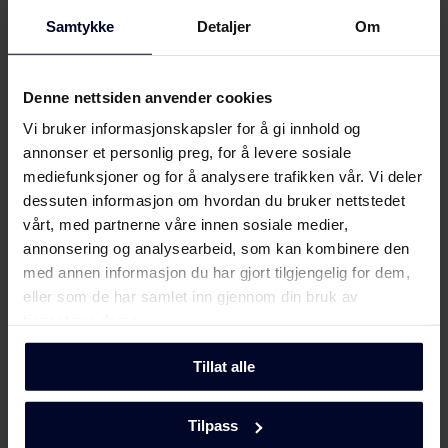
Samtykke
Detaljer
Om
Brukermanual (FI,SV)
Last ned
Velg
GRAM
Brukermanual (EN)
Last ned
Denne nettsiden anvender cookies
Vi bruker informasjonskapsler for å gi innhold og
...fordi vi fokuserer på kvalitet og
Monteringsveiledning
holdbarhet ved å utvikle miljøvennlige og
annonser et personlig preg, for å levere sosiale
funksjonelle husholdningsapparater med
mediefunksjoner og for å analysere trafikken vår. Vi deler
tidløs skandinavisk design for å gjøre dem unike.
dessuten informasjon om hvordan du bruker nettstedet
Installasjonstegning
Last ned
vårt, med partnerne våre innen sosiale medier,
Les mere her
annonsering og analysearbeid, som kan kombinere den
Produktbilde IN 6244 TI N
med annen informasjon du har gjort tilgjengelig for dem,
eller som de har samlet inn gjennom din bruk av
Produktbilde IN 6244 TI
tjenestene deres.
Last ned
N
Tillat alle
Hent alt (12)
Hent utvalgt
Tilpass