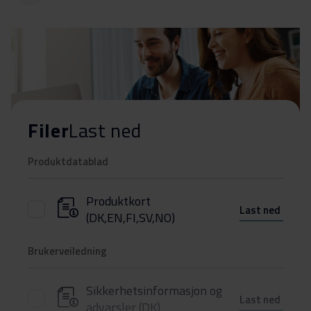
Filer
Last ned
Produktdatablad
Produktkort
Last ned
(DK,EN,FI,SV,NO)
Brukerveiledning
Sikkerhetsinformasjon og
Last ned
advarsler (DK)