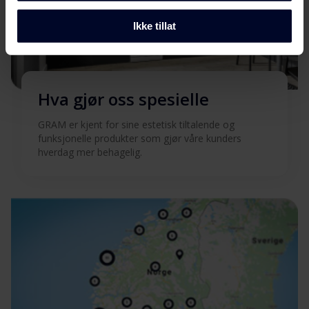
Ikke tillat
Hva gjør oss spesielle
GRAM er kjent for sine estetisk tiltalende og
funksjonelle produkter som gjør våre kunders
hverdag mer behagelig.