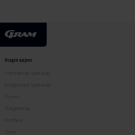
Inspirasjon
Frittstående kjøleskap
Integrerbare kjøleskap
Frysere
Vinkjøleskap
Komfyrer
Ovner