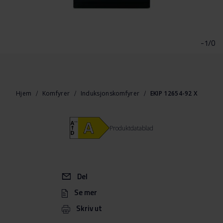
Gå
til
begynnelsen
-1/0
av
bildegalleri
Hjem
Komfyrer
Induksjonskomfyrer
EKIP 12654-92 X
Produktdatablad
Del
Se mer
Skriv ut