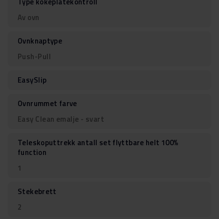
Type kokeplatekontroll
Av ovn
Ovnknaptype
Push-Pull
EasySlip
Ovnrummet farve
Easy Clean emalje - svart
Teleskoputtrekk antall set flyttbare helt 100%
function
1
Stekebrett
2