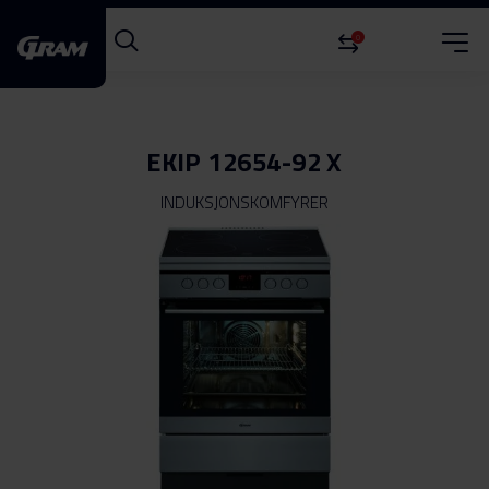
0
EKIP 12654-92 X
INDUKSJONSKOMFYRER
Gå
til
slutten
av
bildegalleri