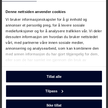
Denne nettsiden anvender cookies
Filer
Last ned
Vi bruker informasjonskapsler for å gi innhold og
annonser et personlig preg, for å levere sosiale
mediefunksjoner og for å analysere trafikken vår. Vi deler
Energimerking
dessuten informasjon om hvordan du bruker nettstedet
vårt, med partnerne våre innen sosiale medier,
Energimerke
Last ned
annonsering og analysearbeid, som kan kombinere den
med annen informasjon du har gjort tilgjengelig for dem,
eller som de har samlet inn gjennom din bruk av
Produktdatablad
tjenestene deres.
Produktkort
Tillat alle
Last ned
(DK,EN,FI,SV,NO)
Tilpass
Brukerveiledning
Vis mer
Sikkerhetsinformasjon og
Ikke tillat