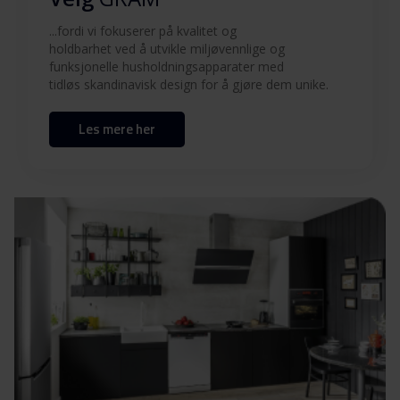
Produktbilde EKIP 12654-92 X
...fordi vi fokuserer på kvalitet og
holdbarhet ved å utvikle miljøvennlige og
funksjonelle husholdningsapparater med
Produktbilde EKIP
tidløs skandinavisk design for å gjøre dem unike.
Last ned
12654-92 X
Les mere her
Hent alt (10)
Hent utvalgt