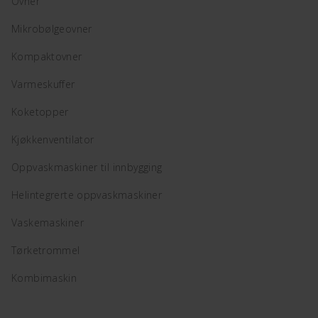
Ovner
Mikrobølgeovner
Kompaktovner
Varmeskuffer
Koketopper
Kjøkkenventilator
Oppvaskmaskiner til innbygging
Helintegrerte oppvaskmaskiner
Vaskemaskiner
Tørketrommel
Kombimaskin