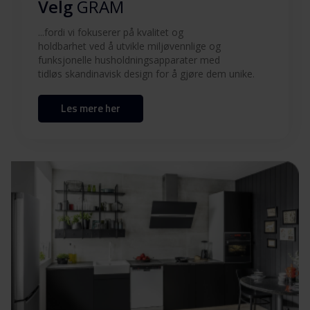
Velg
GRAM
...fordi vi fokuserer på kvalitet og
Brukermanual (EN)
Last ned
holdbarhet ved å utvikle miljøvennlige og
funksjonelle husholdningsapparater med
Produktbilde CI 55050 V
tidløs skandinavisk design for å gjøre dem unike.
Les mere her
Produktbilde CI 55050 V
Last ned
Hent alt (11)
Hent utvalgt