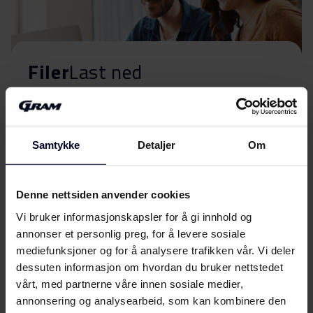
Filer
Last ned
Energimerking
Energimerke
Samtykke
Detaljer
Om
Last ned
Produktdatablad
Denne nettsiden anvender cookies
Vi bruker informasjonskapsler for å gi innhold og
Produktkort
Last ned
annonser et personlig preg, for å levere sosiale
(DK,EN,FI,SV,NO)
mediefunksjoner og for å analysere trafikken vår. Vi deler
dessuten informasjon om hvordan du bruker nettstedet
Brukerveiledning
Vis mer
vårt, med partnerne våre innen sosiale medier,
annonsering og analysearbeid, som kan kombinere den