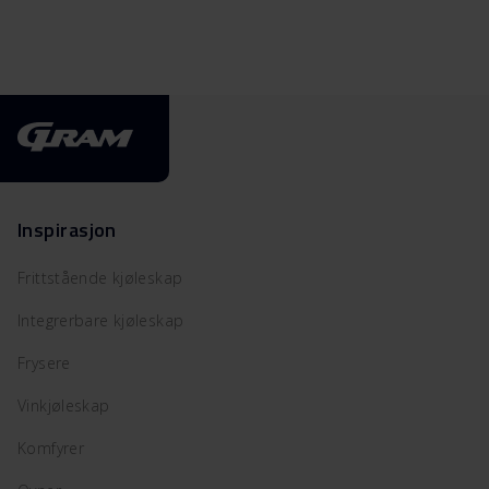
Inspirasjon
Frittstående kjøleskap
Integrerbare kjøleskap
Frysere
Vinkjøleskap
Komfyrer