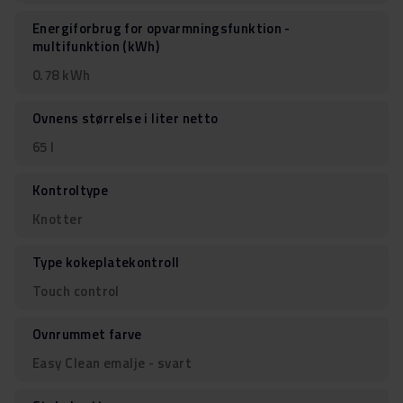
Energiforbrug for opvarmningsfunktion -
multifunktion (kWh)
0.78 kWh
Ovnens størrelse i liter netto
65 l
Kontroltype
Knotter
Type kokeplatekontroll
Touch control
Ovnrummet farve
Easy Clean emalje - svart