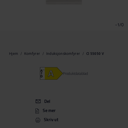
Gå
til
begynnelsen
-1/0
av
bildegalleri
Hjem
Komfyrer
Induksjonskomfyrer
CI 55050 V
Produktdatablad
Del
Se mer
Skriv ut