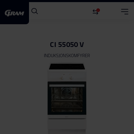
0
CI 55050 V
INDUKSJONSKOMFYRER
Gå
til
slutten
av
bildegalleri