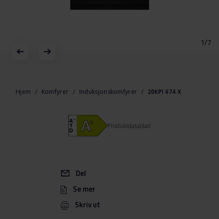
1/7
Gå
til
begynnelsen
Hjem
Komfyrer
Induksjonskomfyrer
20KPI 674 X
av
bildegalleri
Produktdatablad
Del
Se mer
Skriv ut