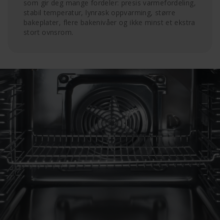
som gir deg mange fordeler: presis varmefordeling,
stabil temperatur, lynrask oppvarming, større
bakeplater, flere bakenivåer og ikke minst et ekstra
stort ovnsrom.