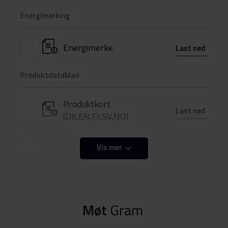
Energimerking
Energimerke
Last ned
Produktdatablad
Produktkort
Last ned
(DK,EN,FI,SV,NO)
Brukerveiledning
Vis mer
Sikkerhetsinformasjon og
Last ned
advarsler (DK)
Møt
Gram
Sikkerhetsinformasjon og
Last ned
advarsler (NO)