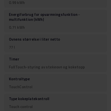
0.99 kWh
Energiforbrug for opvarmningsfunktion -
multifunktion (kWh)
0.71 kWh
Ovnens størrelse i liter netto
77 l
Timer
FullTouch-styring av stekeovn og koketopp
Kontroltype
TouchControl
Type kokeplatekontroll
Touch control