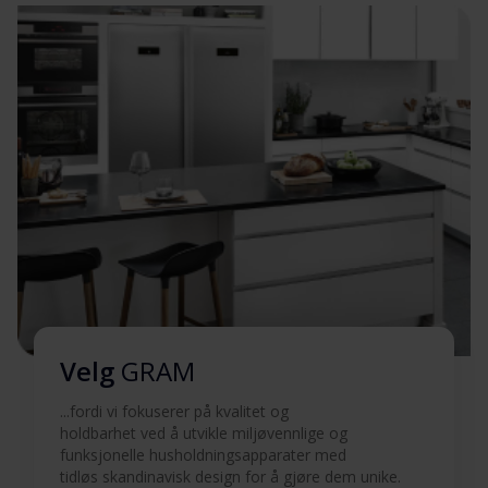
Sikkerhetsinformasjon og
Last ned
advarsler (SV)
Sikkerhetsinformasjon og
Last ned
advarsler (EN)
Sikkerhetsinformasjon og
Last ned
advarsler (FI)
Brukermanual (DK,NO)
Last ned
Brukermanual (FI,SV)
Last ned
Velg
GRAM
...fordi vi fokuserer på kvalitet og
Brukermanual (EN)
Last ned
holdbarhet ved å utvikle miljøvennlige og
funksjonelle husholdningsapparater med
Produktbilde 20KPI 674 X
tidløs skandinavisk design for å gjøre dem unike.