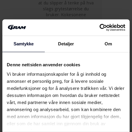
at du slipper å tenke på hva
slags grytestørrelse du
bruker. Kokesonene
tilpasser seg nemlig
automatisk til størrelsen på
gryten eller pannen du har
valgt.
Samtykke
Detaljer
Om
Denne nettsiden anvender cookies
Vis flere funksjoner
Vi bruker informasjonskapsler for å gi innhold og
annonser et personlig preg, for å levere sosiale
Detaljer
mediefunksjoner og for å analysere trafikken vår. Vi deler
dessuten informasjon om hvordan du bruker nettstedet
vårt, med partnerne våre innen sosiale medier,
Beskrivelse
annonsering og analysearbeid, som kan kombinere den
med annen informasjon du har gjort tilgjengelig for dem,
eller som de har samlet inn gjennom din bruk av
tjenestene deres.