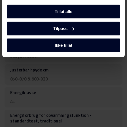
Design
X-Type
Tillat alle
Type kokeplate
Tilpass
Induksjon
Ikke tillat
Fargen på komfyrfronten
EasyOff Steel
Justerbar høyde cm
850-870 & 900-920
Energiklasse
A+
Energiforbrug for opvarmningsfunktion -
standardtest, traditionel