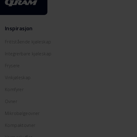
Inspirasjon
Frittstående kjøleskap
Integrerbare kjøleskap
Frysere
Vinkjøleskap
Komfyrer
Ovner
Mikrobølgeovner
Kompaktovner