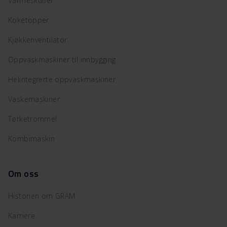
Varmeskuffer
Koketopper
Kjøkkenventilator
Oppvaskmaskiner til innbygging
Helintegrerte oppvaskmaskiner
Vaskemaskiner
Tørketrommel
Kombimaskin
Om oss
Historien om GRAM
Karriere