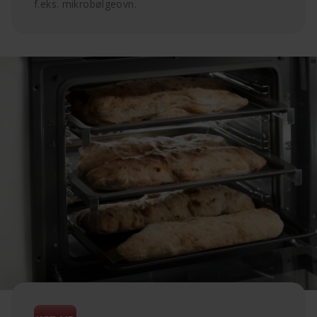
f.eks. mikrobølgeovn.