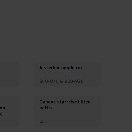
Justerbar høyde cm
850-870 & 900-920
Ovnens størrelse i liter
on -
netto
h)
65 l