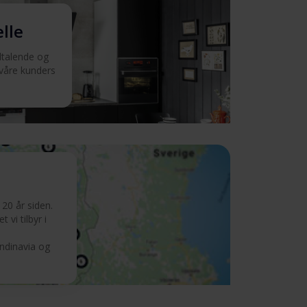
elle
iltalende og
 våre kunders
20 år siden.
 vi tilbyr i
andinavia og