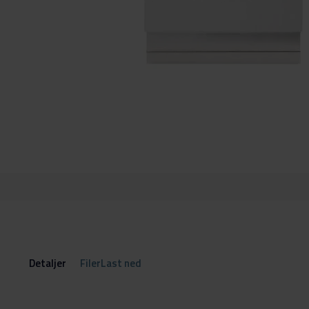
Gå
til
begynnelsen
av
bildegalleri
Detaljer
FilerLast ned