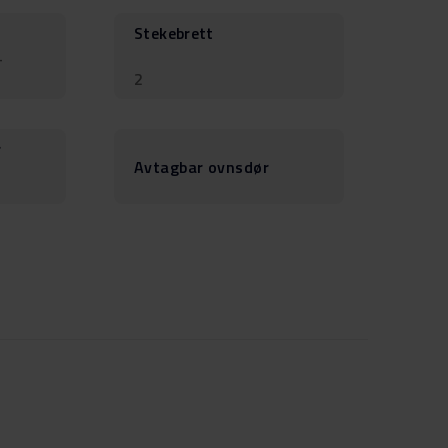
Stekebrett
-
2
r
Avtagbar ovnsdør