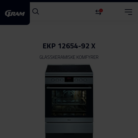
0
EKP 12654-92 X
GLASSKERAMISKE KOMFYRER
Gå
til
slutten
av
bildegalleri