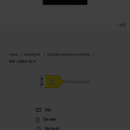
Gå
til
begynnelsen
-1/0
av
bildegalleri
Hjem
Komfyrer
Glasskeramiske komfyrer
EKP 12654-92 X
Produktdatablad
Del
Se mer
Skriv ut