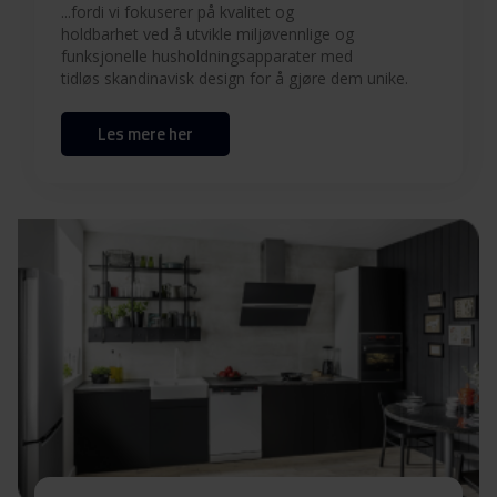
Produktbilde EKP 12654-92 X
...fordi vi fokuserer på kvalitet og
holdbarhet ved å utvikle miljøvennlige og
funksjonelle husholdningsapparater med
Produktbilde EKP 12654-
tidløs skandinavisk design for å gjøre dem unike.
Last ned
92 X
Les mere her
Hent alt (10)
Hent utvalgt