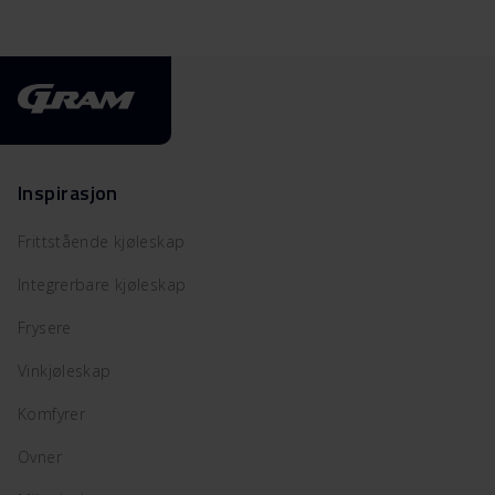
Inspirasjon
Frittstående kjøleskap
Integrerbare kjøleskap
Frysere
Vinkjøleskap
Komfyrer
Ovner