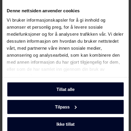
Denne nettsiden anvender cookies
Filer
Last ned
Vi bruker informasjonskapsler for å gi innhold og
annonser et personlig preg, for å levere sosiale
Energimerking
mediefunksjoner og for å analysere trafikken vår. Vi deler
dessuten informasjon om hvordan du bruker nettstedet
vårt, med partnerne våre innen sosiale medier,
Energimerke
Last ned
annonsering og analysearbeid, som kan kombinere den
med annen informasjon du har gjort tilgjengelig for dem,
Produktdatablad
eller som de har samlet inn gjennom din bruk av
tjenestene deres.
Produktkort
Last ned
(DK,EN,FI,SV,NO)
Tillat alle
Brukerveiledning
Tilpass
Vis mer
Sikkerhetsinformasjon og
Ikke tillat
Last ned
advarsler (DK)