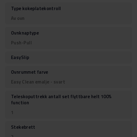
Type kokeplatekontroll
Av ovn
Ovnknaptype
Push-Pull
EasySlip
Ovnrummet farve
Easy Clean emalje - svart
Teleskoputtrekk antall set flyttbare helt 100%
function
1
Stekebrett
2