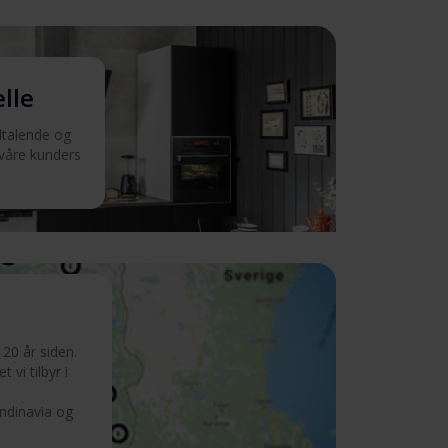
elle
iltalende og
 våre kunders
20 år siden.
 vi tilbyr i
andinavia og