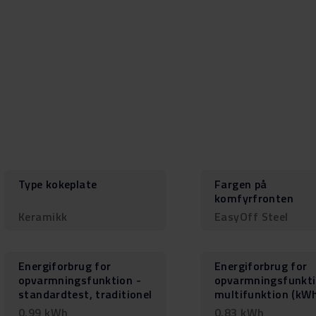
Type kokeplate
Fargen på
komfyrfronten
Keramikk
EasyOff Steel
Energiforbrug for
Energiforbrug for
opvarmningsfunktion -
opvarmningsfunkti
standardtest, traditionel
multifunktion (kW
0.99 kWh
0.83 kWh