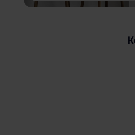
Produktbilde EK 20642-9
Hent alt (11)
Hent utvalgt
K