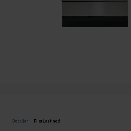
Gå
til
begynnelsen
av
bildegalleri
Detaljer
FilerLast ned