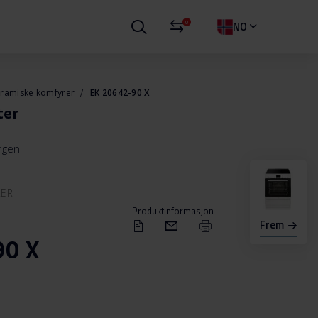
0
NO
eramiske komfyrer
EK 20642-90 X
ter
ingen
RER
Produktinformasjon
Frem
90 X