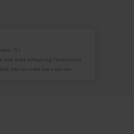
netto: 77 l
kke med av/på-funksjon og TouchControl
xBxD: 900 mm x 600 mm x 600 mm