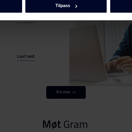
Tilpass
Last ned
Last ned
Vis mer
Last ned
Last ned
Møt
Gram