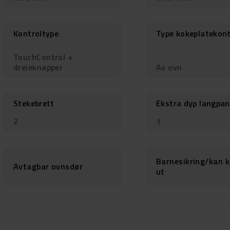
Kontroltype
Type kokeplatekont
TouchControl +
dreieknapper
Av ovn
Stekebrett
Ekstra dyp langpa
2
1
Barnesikring/kan k
Avtagbar ovnsdør
ut