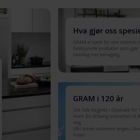
Last ned
Hva gjør oss spesi
Last ned
GRAM er kjent for sine estetisk t
funksjonelle produkter som gjør
Last ned
hverdag mer behagelig.
Last ned
Last ned
GRAM i 120 år
Det hele begynte i Danmark for 1
Last ned
Hvert års erfaring oversettes til det
dag.
Vårt brede sortiment selges i Sk
Polen.