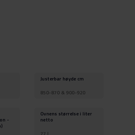
Justerbar høyde cm
850-870 & 900-920
Ovnens størrelse i liter
on -
netto
h)
77 l