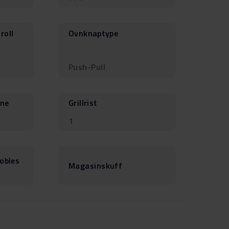
roll
Ovnknaptype
Push-Pull
nne
Grillrist
1
obles
Magasinskuff