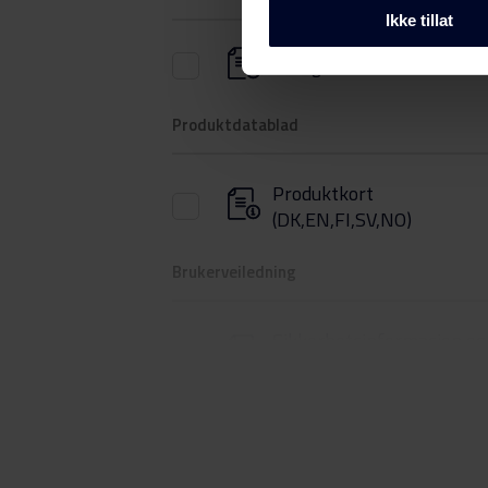
Ikke tillat
Energimerke
Produktdatablad
Produktkort
(DK,EN,FI,SV,NO)
Brukerveiledning
Sikkerhetsinformasjon og
advarsler (DK)
Sikkerhetsinformasjon og
advarsler (NO)