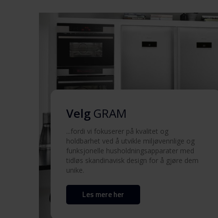
Sikkerhetsinformasjon og
advarsler (SV)
Sikkerhetsinformasjon og
advarsler (EN)
Sikkerhetsinformasjon og
advarsler (FI)
Velg
GRAM
Brukermanual (DK,NO)
...fordi vi fokuserer på kvalitet og
holdbarhet ved å utvikle miljøvennlige og
Brukermanual (FI,SV)
funksjonelle husholdningsapparater med
tidløs skandinavisk design for å gjøre dem
unike.
Brukermanual (EN)
Les mere her
Produktbilde EK 20642-90 X