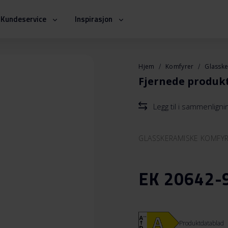
Kundeservice
Inspirasjon
Hjem
Komfyrer
Glassk
Fjernede produk
Legg til i sammenlign
GLASSKERAMISKE KOMFY
EK 20642-
Produktdatablad