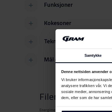
Funksjoner
Kokesoner
Tekniske spesifikasjoner
Samtykke
Mål og vekt
Denne nettsiden anvender c
Vi bruker informasjonskapsler
analysere trafikken vår. Vi 
sosiale medier, annonsering 
Filer
Last ned
dem, eller som de har samlet
Energimerking