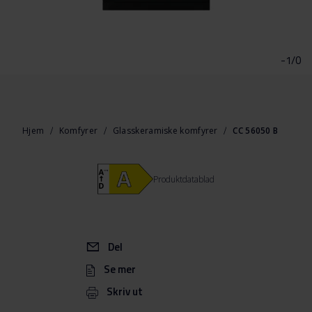
Gå
til
begynnelsen
-1/0
av
bildegalleri
Hjem
Komfyrer
Glasskeramiske komfyrer
CC 56050 B
Produktdatablad
Del
Se mer
Skriv ut