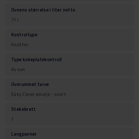
Ovnens størrelse i liter netto
71 l
Kontroltype
Knotter
Type kokeplatekontroll
Av ovn
Ovnrummet farve
Easy Clean emalje - svart
Stekebrett
1
Langpanner