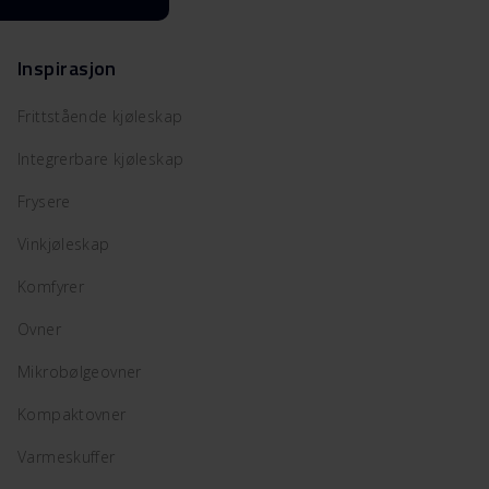
Inspirasjon
Frittstående kjøleskap
Integrerbare kjøleskap
Frysere
Vinkjøleskap
Komfyrer
Ovner
Mikrobølgeovner
Kompaktovner
Varmeskuffer