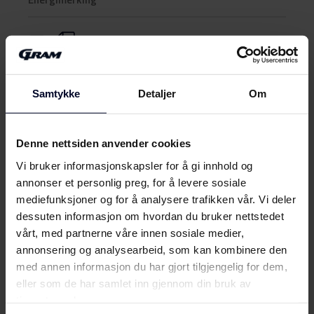
Energimerke
Last ned
Produktdatablad
Samtykke
Detaljer
Om
Produktkort
Last ned
(DK,EN,FI,SV,NO)
Denne nettsiden anvender cookies
Vi bruker informasjonskapsler for å gi innhold og
Brukerveiledning
Vis mer
annonser et personlig preg, for å levere sosiale
mediefunksjoner og for å analysere trafikken vår. Vi deler
Sikkerhetsinformasjon og
dessuten informasjon om hvordan du bruker nettstedet
Last ned
advarsler (DK)
vårt, med partnerne våre innen sosiale medier,
annonsering og analysearbeid, som kan kombinere den
Møt
Gram
Sikkerhetsinformasjon og
med annen informasjon du har gjort tilgjengelig for dem,
Last ned
advarsler (NO)
eller som de har samlet inn gjennom din bruk av
tjenestene deres.