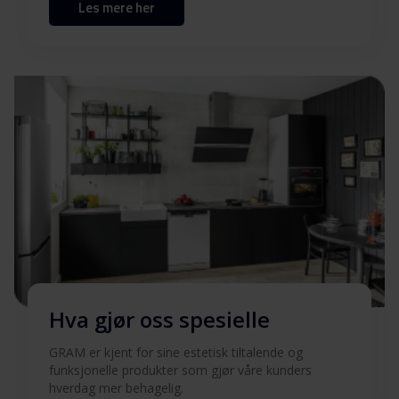
Les mere her
Produktbilde CC 56050 B
Produktbilde CC 56050 B
Last ned
Hent alt (12)
Hent utvalgt
Hva gjør oss spesielle
GRAM er kjent for sine estetisk tiltalende og
funksjonelle produkter som gjør våre kunders
hverdag mer behagelig.