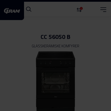
0
CC 56050 B
GLASSKERAMISKE KOMFYRER
Gå
til
slutten
av
bildegalleri