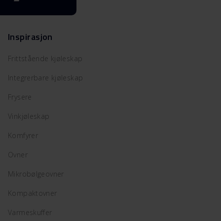
Inspirasjon
Frittstående kjøleskap
Integrerbare kjøleskap
Frysere
Vinkjøleskap
Komfyrer
Ovner
Mikrobølgeovner
Kompaktovner
Varmeskuffer