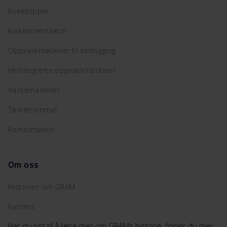
Koketopper
Kjøkkenventilator
Oppvaskmaskiner til innbygging
Helintegrerte oppvaskmaskiner
Vaskemaskiner
Tørketrommel
Kombimaskin
Om oss
Historien om GRAM
Karriere
Har du lyst til å lære mer om GRAMs historie, finner du mer