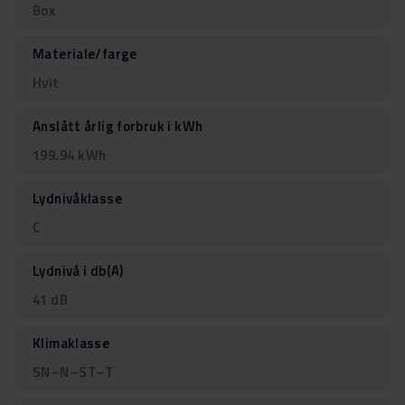
Box
Materiale/farge
Hvit
Anslått årlig forbruk i kWh
199.94 kWh
Lydnivåklasse
C
Lydnivå i db(A)
41 dB
Klimaklasse
SN–N–ST–T