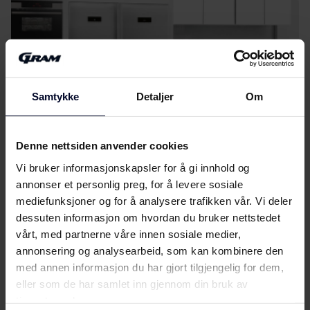
Samtykke
Detaljer
Om
Denne nettsiden anvender cookies
Vi bruker informasjonskapsler for å gi innhold og
annonser et personlig preg, for å levere sosiale
mediefunksjoner og for å analysere trafikken vår. Vi deler
dessuten informasjon om hvordan du bruker nettstedet
Velg
GRAM
vårt, med partnerne våre innen sosiale medier,
...fordi vi fokuserer på kvalitet og
annonsering og analysearbeid, som kan kombinere den
holdbarhet ved å utvikle miljøvennlige og
med annen informasjon du har gjort tilgjengelig for dem,
funksjonelle husholdningsapparater med
eller som de har samlet inn gjennom din bruk av
tidløs skandinavisk design for å gjøre dem unike.
tjenestene deres.