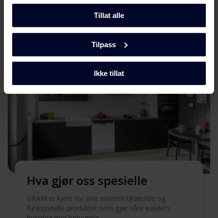
Les mere her
Tillat alle
Tilpass
Ikke tillat
Hva gjør oss spesielle
GRAM er kjent for sine estetisk tiltalende og
funksjonelle produkter som gjør våre kunders
hverdag mer behagelig.