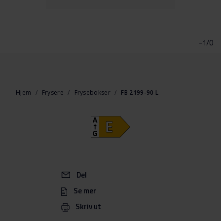
Gå
til
begynnelsen
-1/0
av
bildegalleri
Hjem
Frysere
Frysebokser
FB 2199-90 L
Del
Se mer
Skriv ut