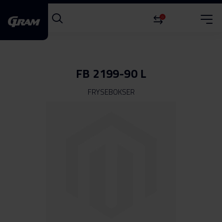
0
FB 2199-90 L
FRYSEBOKSER
Gå
til
slutten
av
bildegalleri