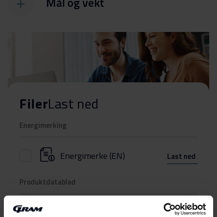
Mål og vekt
Filer
Last ned
Energimerking
Energimerke (EN)
Last ned
Produktdatablad
Produktkort
Last ned