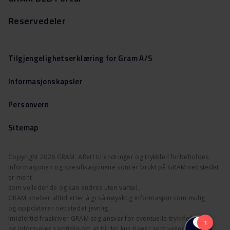
Reservedeler
Tilgjengelighetserklæring for Gram A/S
Informasjonskapsler
Personvern
Sitemap
Copyright 2026 GRAM. ARett til endringer og trykkfeil forbeholdes.
Informasjonen og spesifikasjonene som er brukt på GRAM nettstedet
er ment
som veiledende og kan endres uten varsel.
GRAM streber alltid etter å gi så nøyaktig informasjon som mulig
og oppdaterer nettstedet jevnlig.
Imidlertid fraskriver GRAM seg ansvar for eventuelle trykkfeil
og informerer samtidig om at bilder kun tjener som veiledning.