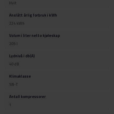
Hvit
Anslått årlig forbruk i kWh
224 kWh
Volum i liter netto kjøleskap
205 l
Lydnivå i db(A)
40 dB
Klimaklasse
SN-T
Antall kompressorer
1