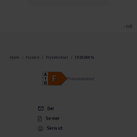
Gå
til
begynnelsen
-1/0
av
bildegalleri
Hjem
Frysere
Frysebokser
CF203601L
Produktdatablad
Del
Se mer
Skriv ut