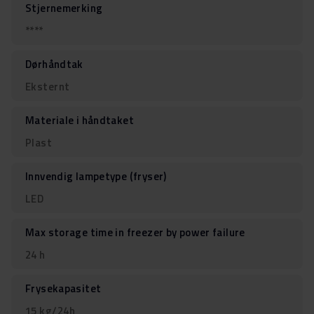
Stjernemerking
****
Dørhåndtak
Eksternt
Materiale i håndtaket
Plast
Innvendig lampetype (fryser)
LED
Max storage time in freezer by power failure
24 h
Frysekapasitet
15 kg/24h