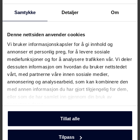
(DK,EN,FI,SV,NO)
Samtykke
Detaljer
Om
Brukerveiledning
Vis mer
Brukermanual
Denne nettsiden anvender cookies
Last ned
(DK,EN,FI,NO,SV)
Vi bruker informasjonskapsler for å gi innhold og
annonser et personlig preg, for å levere sosiale
Møt
Gram
mediefunksjoner og for å analysere trafikken vår. Vi deler
Hent alt (3)
Hent utvalgt
dessuten informasjon om hvordan du bruker nettstedet
vårt, med partnerne våre innen sosiale medier,
annonsering og analysearbeid, som kan kombinere den
med annen informasjon du har gjort tilgjengelig for dem,
eller som de har samlet inn gjennom din bruk av
tjenestene deres.
Tillat alle
Tilpass