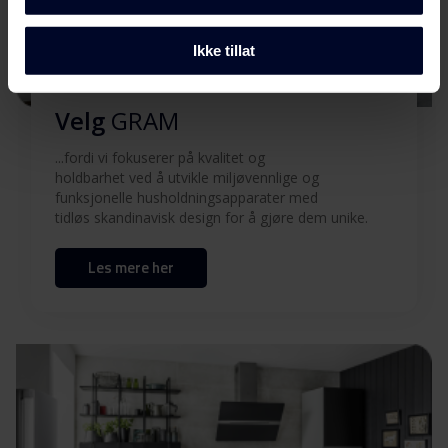
Ikke tillat
Velg
GRAM
...fordi vi fokuserer på kvalitet og
holdbarhet ved å utvikle miljøvennlige og
funksjonelle husholdningsapparater med
tidløs skandinavisk design for å gjøre dem unike.
Les mere her