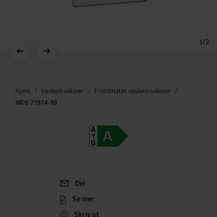
1/2
Gå
til
begynnelsen
Hjem
Vaskemaskiner
Frontmatet vaskemaskiner
av
WDE 71914-90
bildegalleri
Del
Se mer
Skriv ut