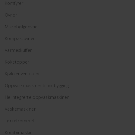
Komfyrer
Ovner
Mikrobølgeovner
Kompaktovner
Varmeskuffer
Koketopper
Kjøkkenventilator
Oppvaskmaskiner til innbygging
Helintegrerte oppvaskmaskiner
Vaskemaskiner
Tørketrommel
Kombimaskin