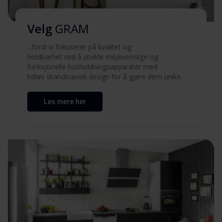
Brukermanual (SV)
Last ned
Velg
GRAM
...fordi vi fokuserer på kvalitet og
Brukermanual (EN)
Last ned
holdbarhet ved å utvikle miljøvennlige og
funksjonelle husholdningsapparater med
tidløs skandinavisk design for å gjøre dem unike.
Brukermanual (DK)
Last ned
Les mere her
Produktbilde WDE 71914-90
Produktbilde WDE
Last ned
71914-90
Produktbilde WDE
Last ned
71914-90
Hent alt (14)
Hent utvalgt