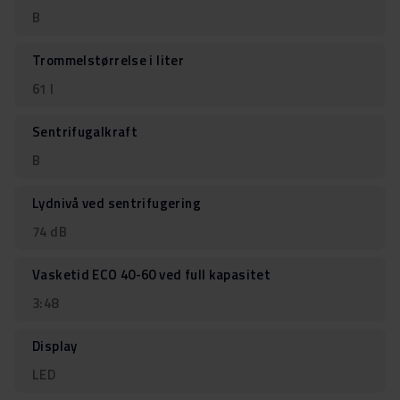
B
Trommelstørrelse i liter
61 l
Sentrifugalkraft
B
Lydnivå ved sentrifugering
74 dB
Vasketid ECO 40-60 ved full kapasitet
3:48
Display
LED