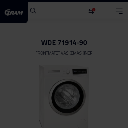
0
WDE 71914-90
FRONTMATET VASKEMASKINER
Gå
til
slutten
av
bildegalleri