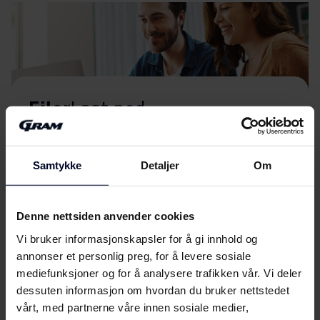
Filer
Last ned
Energimerking
Samtykke
Detaljer
Om
Energimerke
Last ned
Denne nettsiden anvender cookies
Brukerveiledning
Vi bruker informasjonskapsler for å gi innhold og
annonser et personlig preg, for å levere sosiale
Sikkerhetsinformasjon og
Last ned
mediefunksjoner og for å analysere trafikken vår. Vi deler
advarsler (DK)
dessuten informasjon om hvordan du bruker nettstedet
vårt, med partnerne våre innen sosiale medier,
Sikkerhetsinformasjon og