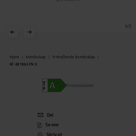
1/2
Gå
til
begynnelsen
Hjem
Kombiskap
Frittstående kombiskap
av
KF 481864 FN X
bildegalleri
Produktdatablad
Del
Se mer
Skriv ut