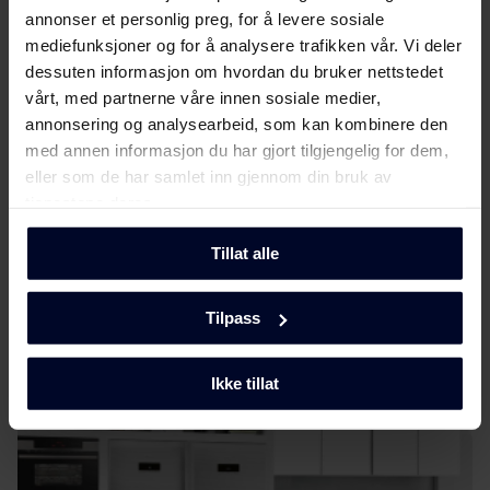
annonser et personlig preg, for å levere sosiale
Energimerke
Last ned
mediefunksjoner og for å analysere trafikken vår. Vi deler
dessuten informasjon om hvordan du bruker nettstedet
Produktdatablad
vårt, med partnerne våre innen sosiale medier,
annonsering og analysearbeid, som kan kombinere den
Produktkort
med annen informasjon du har gjort tilgjengelig for dem,
Last ned
(DK,EN,FI,SV,NO)
eller som de har samlet inn gjennom din bruk av
tjenestene deres.
Brukerveiledning
Vis mer
Tillat alle
Brukermanual
Last ned
(DK,EN,FI,NO,SV)
Tilpass
Møt
Gram
Produktbilde KF 481864 FN X
Ikke tillat
Produktbilde KF 481864
Last ned
FN X