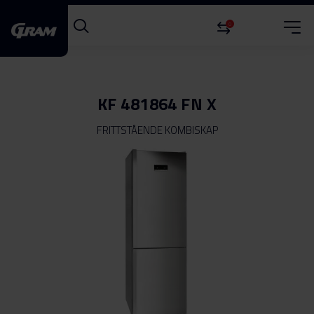
0
KF 481864 FN X
FRITTSTÅENDE KOMBISKAP
Gå
til
slutten
av
bildegalleri