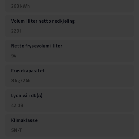
263 kWh
Volum i liter netto nedkjøling
229 l
Netto frysevolum i liter
94 l
Frysekapasitet
8 kg/24h
Lydnivå i db(A)
42 dB
Klimaklasse
SN-T