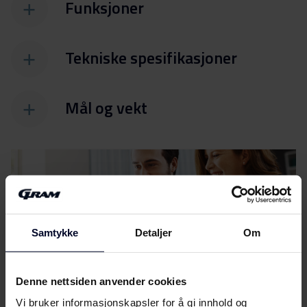
Funksjoner
Tekniske spesifikasjoner
Mål og vekt
Samtykke
Detaljer
Om
Filer
Last ned
Energimerking
Denne nettsiden anvender cookies
Vi bruker informasjonskapsler for å gi innhold og