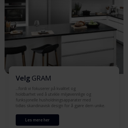
Produktbilde KF 481864
Last ned
FN X
Hent alt (5)
Hent utvalgt
Velg
GRAM
...fordi vi fokuserer på kvalitet og
holdbarhet ved å utvikle miljøvennlige og
funksjonelle husholdningsapparater med
tidløs skandinavisk design for å gjøre dem unike.
Les mere her