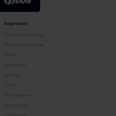
Inspirasjon
Frittstående kjøleskap
Integrerbare kjøleskap
Frysere
Vinkjøleskap
Komfyrer
Ovner
Mikrobølgeovner
Kompaktovner
Varmeskuffer