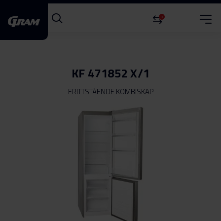
0
KF 471852 X/1
FRITTSTÅENDE KOMBISKAP
Gå
til
slutten
av
bildegalleri