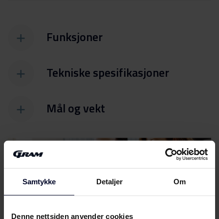
Funksjoner
Tekniske spesifikasjoner
Mål og vekt
Samtykke
Detaljer
Om
Filer
Last ned
Denne nettsiden anvender cookies