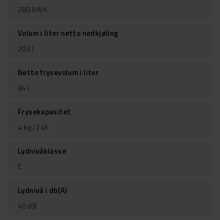
280 kWh
Volum i liter netto nedkjøling
203 l
Netto frysevolum i liter
84 l
Frysekapasitet
4 kg/24h
Lydnivåklasse
C
Lydnivå i db(A)
40 dB