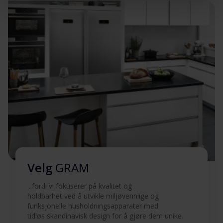
Produktbilde KF 471852
Last ned
X/1
Produktbilde KF 471852
Last ned
X/1
Hent alt (5)
Hent utvalgt
Velg
GRAM
...fordi vi fokuserer på kvalitet og
holdbarhet ved å utvikle miljøvennlige og
funksjonelle husholdningsapparater med
tidløs skandinavisk design for å gjøre dem unike.