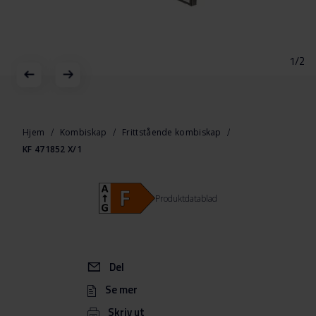
1/2
Gå
til
begynnelsen
Hjem
Kombiskap
Frittstående kombiskap
av
KF 471852 X/1
bildegalleri
Produktdatablad
Del
Se mer
Skriv ut