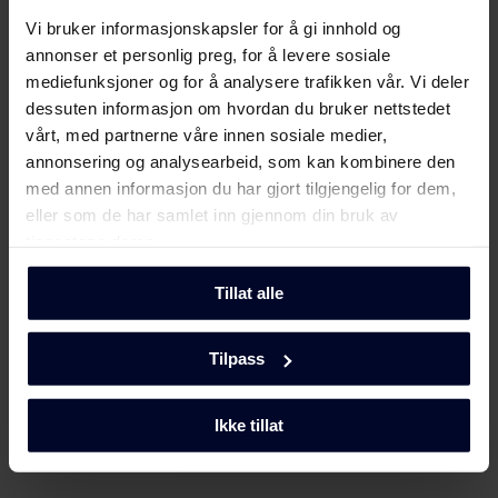
Energimerking
Vi bruker informasjonskapsler for å gi innhold og
annonser et personlig preg, for å levere sosiale
mediefunksjoner og for å analysere trafikken vår. Vi deler
Energimerke
Last ned
dessuten informasjon om hvordan du bruker nettstedet
vårt, med partnerne våre innen sosiale medier,
Produktdatablad
annonsering og analysearbeid, som kan kombinere den
med annen informasjon du har gjort tilgjengelig for dem,
eller som de har samlet inn gjennom din bruk av
Produktkort
Last ned
tjenestene deres.
(DK,EN,FI,SV,NO)
Tillat alle
Brukerveiledning
Vis mer
Tilpass
Brukermanual
Last ned
(DK,EN,FI,NO,SV)
Ikke tillat
Møt
Gram
Produktbilde KF 471852 X/1