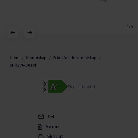
1/5
Gå
til
begynnelsen
Hjem
Kombiskap
Frittstående kombiskap
av
KF 4376-90 FN
bildegalleri
Produktdatablad
Del
Se mer
Skriv ut