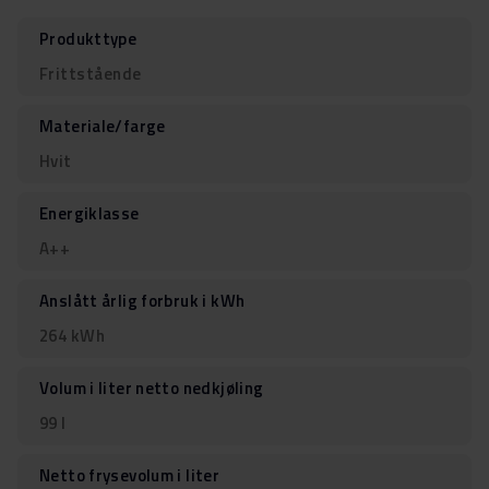
Produkttype
Frittstående
Materiale/farge
Hvit
Energiklasse
A++
Anslått årlig forbruk i kWh
264 kWh
Volum i liter netto nedkjøling
99 l
Netto frysevolum i liter