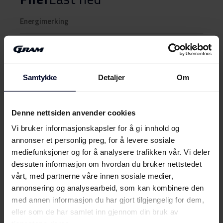
Energimerking
Energimerke
Last ned
Samtykke
Detaljer
Om
Produktdatablad
Produktkort
Denne nettsiden anvender cookies
Last ned
(DK,EN,FI,SV,NO)
Vi bruker informasjonskapsler for å gi innhold og
annonser et personlig preg, for å levere sosiale
Brukerveiledning
Vis mer
mediefunksjoner og for å analysere trafikken vår. Vi deler
dessuten informasjon om hvordan du bruker nettstedet
Brukermanual
vårt, med partnerne våre innen sosiale medier,
Last ned
(DK,EN,FI,NO,SV)
annonsering og analysearbeid, som kan kombinere den
med annen informasjon du har gjort tilgjengelig for dem,
Møt
Gram
Produktbilde KF 4376-90 FN
eller som de har samlet inn gjennom din bruk av