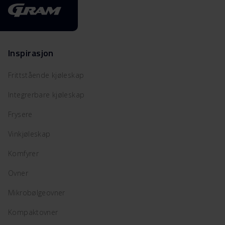
Inspirasjon
Frittstående kjøleskap
Integrerbare kjøleskap
Frysere
Vinkjøleskap
Komfyrer
Ovner
Mikrobølgeovner
Kompaktovner