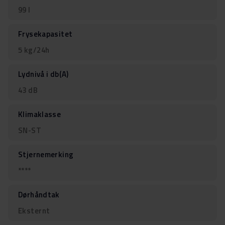
99 l
Frysekapasitet
5 kg/24h
Lydnivå i db(A)
43 dB
Klimaklasse
SN-ST
Stjernemerking
****
Dørhåndtak
Eksternt