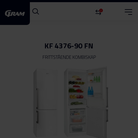
0
KF 4376-90 FN
FRITTSTÅENDE KOMBISKAP
Gå
til
slutten
av
bildegalleri