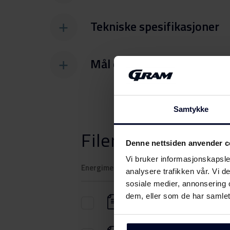
Tekniske spesifikasjoner
Mål og vekt
Samtykke
Filer
Last ned
Denne nettsiden anvender c
Vi bruker informasjonskapsler
Energimerking
analysere trafikken vår. Vi 
sosiale medier, annonsering 
dem, eller som de har samlet
Energimerke