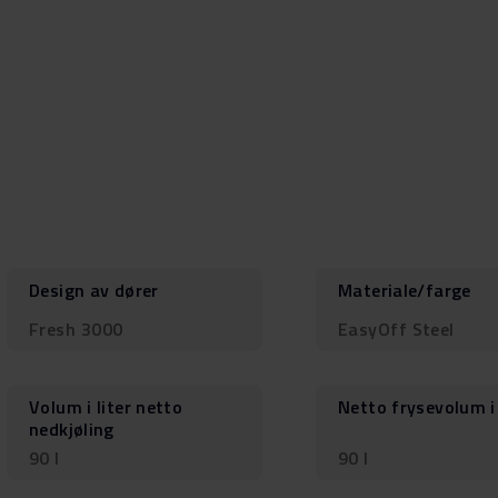
Design av dører
Materiale/farge
Fresh 3000
EasyOff Steel
Volum i liter netto
Netto frysevolum i 
nedkjøling
90 l
90 l