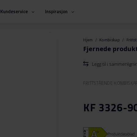
Kundeservice
Inspirasjon
Hjem
Kombiskap
Fritt
Fjernede produk
Legg til i sammenlign
FRITTSTÅENDE KOMBISKA
KF 3326-90
Produktdatablad