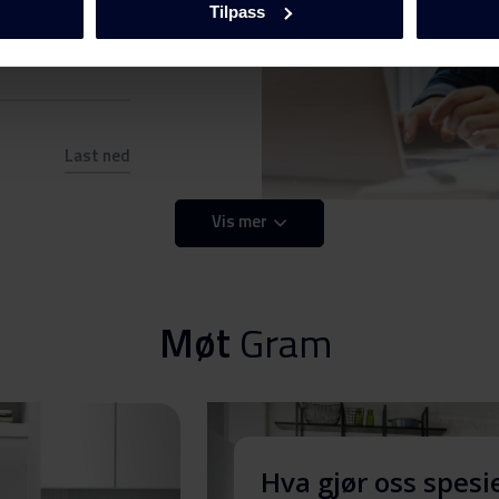
Last ned
Tilpass
Last ned
Vis mer
Last ned
Last ned
Møt
Gram
Last ned
Hva gjør oss spesi