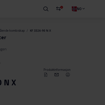
0
NO
stående kombiskap
KF 3326-90 N X
ter
ingen
P
Produktinformasjon
 N X