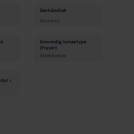
Dørhåndtak
Eksternt
pe
Innvendig lampetype
(fryser)
Glødelampe
list i