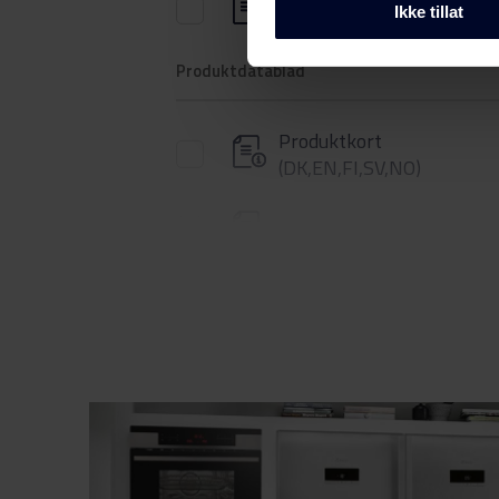
Energimerke
Ikke tillat
Produktdatablad
Produktkort
(DK,EN,FI,SV,NO)
Produktkort (EN)
Produktkort (DK)
Brukerveiledning
Brukermanual
(DK,EN,FI,NO,SV)