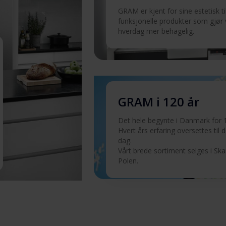
GRAM er kjent for sine estetisk t
funksjonelle produkter som gjør
hverdag mer behagelig.
 N
Last ned
 N
Last ned
GRAM i 120 år
Det hele begynte i Danmark for 1
Hvert års erfaring oversettes til det
dag.
Vårt brede sortiment selges i Sk
Polen.