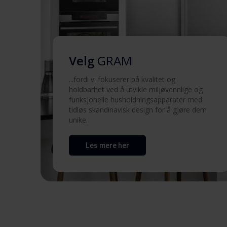
Produktbilde KF 3326-90 N X
Produktbilde KF 3326-90
X
Velg
GRAM
Produktbilde KF 3326-90
...fordi vi fokuserer på kvalitet og
X
holdbarhet ved å utvikle miljøvennlige og
funksjonelle husholdningsapparater med
tidløs skandinavisk design for å gjøre dem
Hent alt (8)
Hent utvalgt
unike.
Les mere her