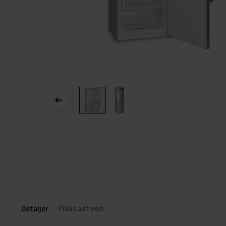
Gå
til
begynnelsen
av
bildegalleri
Detaljer
FilerLast ned