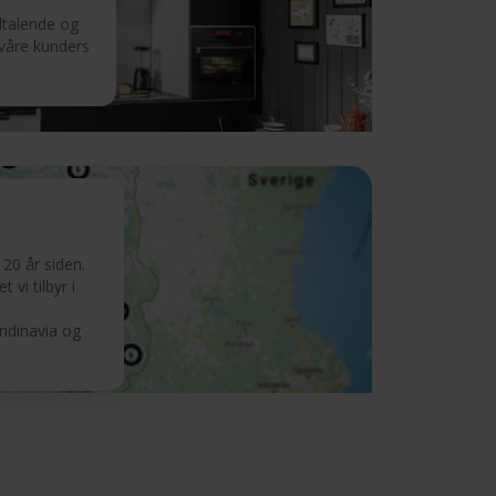
iltalende og
 våre kunders
20 år siden.
 vi tilbyr i
andinavia og