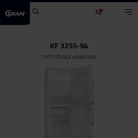
0
KF 3255-94
FRITTSTÅENDE KOMBISKAP
Gå
til
slutten
av
bildegalleri