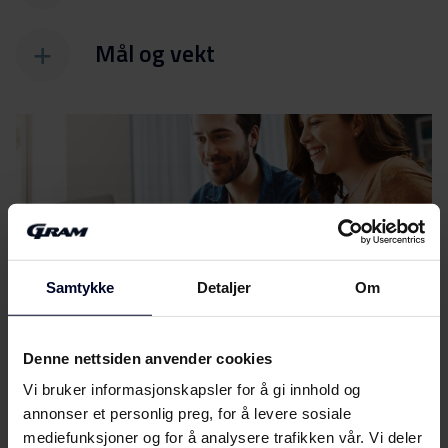
Mål og vekt
Filer
Last ned
Samtykke
Detaljer
Om
Energimerking
Denne nettsiden anvender cookies
Energimerke
Last ned
(EN,DK,FI,SV,NO)
Vi bruker informasjonskapsler for å gi innhold og
annonser et personlig preg, for å levere sosiale
Produktdatablad
mediefunksjoner og for å analysere trafikken vår. Vi deler