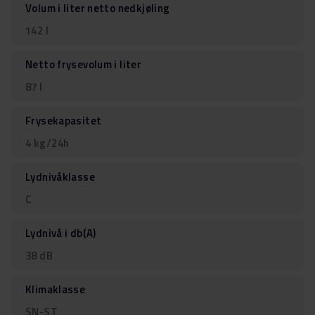
Volum i liter netto nedkjøling
142 l
Netto frysevolum i liter
87 l
Frysekapasitet
4 kg/24h
Lydnivåklasse
C
Lydnivå i db(A)
38 dB
Klimaklasse
SN-ST