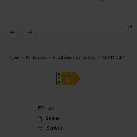
1/3
Gå
til
begynnelsen
Hjem
Kombiskap
Frittstående kombiskap
KF 311452/1
av
bildegalleri
Del
Se mer
Skriv ut