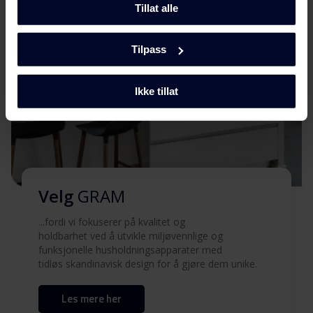
Tillat alle
Hent alt (4)
Hent utvalgt
Tilpass
Ikke tillat
Velg
GRAM
...fordi vi fokuserer på kvalitet og
holdbarhet ved å utvikle miljøvennlige og
funksjonelle husholdningsapparater med
tidløs skandinavisk design for å gjøre dem unike.
Les mere her