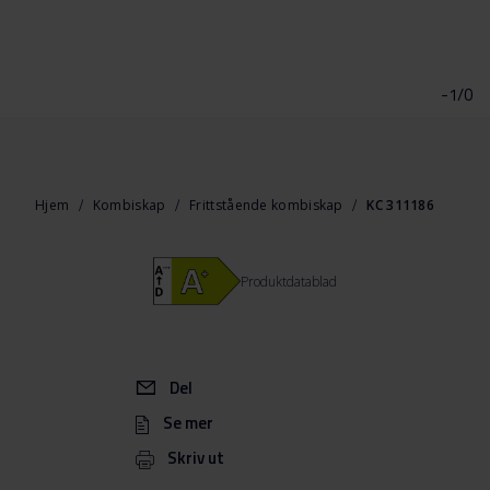
Gå
til
begynnelsen
-1/0
av
bildegalleri
Hjem
Kombiskap
Frittstående kombiskap
KC 311186
Produktdatablad
Del
Se mer
Skriv ut