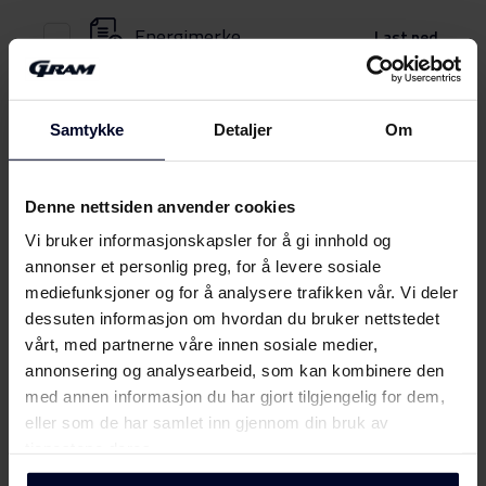
Energimerke
Last ned
Produktdatablad
Samtykke
Detaljer
Om
Produktkort
Last ned
(DK,EN,FI,SV,NO)
Denne nettsiden anvender cookies
Brukerveiledning
Vi bruker informasjonskapsler for å gi innhold og
Vis mer
annonser et personlig preg, for å levere sosiale
Brukermanual
mediefunksjoner og for å analysere trafikken vår. Vi deler
Last ned
(DK,EN,FI,NO,SV)
dessuten informasjon om hvordan du bruker nettstedet
vårt, med partnerne våre innen sosiale medier,
Møt
Gram
annonsering og analysearbeid, som kan kombinere den
Produktbilde KC 311186
med annen informasjon du har gjort tilgjengelig for dem,
eller som de har samlet inn gjennom din bruk av
Produktbilde KC 311186
Last ned
tjenestene deres.