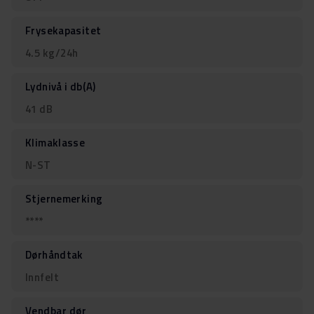
Frysekapasitet
4.5 kg/24h
Lydnivå i db(A)
41 dB
Klimaklasse
N-ST
Stjernemerking
****
Dørhåndtak
Innfelt
Vendbar dør