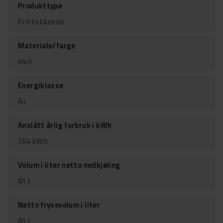
Produkttype
Frittstående
Materiale/farge
Hvit
Energiklasse
A+
Anslått årlig forbruk i kWh
264 kWh
Volum i liter netto nedkjøling
81 l
Netto frysevolum i liter
81 l