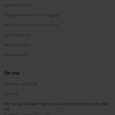
Kjøkkenventilator
Oppvaskmaskiner til innbygging
Helintegrerte oppvaskmaskiner
Vaskemaskiner
Tørketrommel
Kombimaskin
Om oss
Historien om GRAM
Karriere
Har du lyst til å lære mer om GRAMs historie, finner du mer
her:
Brødrene Grams Museum