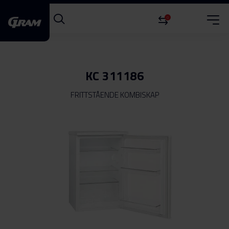
0
KC 311186
FRITTSTÅENDE KOMBISKAP
Gå
til
slutten
av
bildegalleri