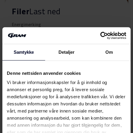
Filer
Last ned
Energimerking
Energimerke
Last ned
Samtykke
Detaljer
Om
Brukerveiledning
Denne nettsiden anvender cookies
Brukermanual
Last ned
(DK,EN,FI,NO,SV)
Vi bruker informasjonskapsler for å gi innhold og
annonser et personlig preg, for å levere sosiale
mediefunksjoner og for å analysere trafikken vår. Vi deler
Produktbilde FK 315544
Vis mer
dessuten informasjon om hvordan du bruker nettstedet
vårt, med partnerne våre innen sosiale medier,
Produktbilde FK 315544
Last ned
annonsering og analysearbeid, som kan kombinere den
med annen informasjon du har gjort tilgjengelig for dem,
eller som de har samlet inn gjennom din bruk av