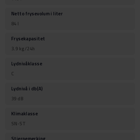
Netto frysevolum i liter
84 l
Frysekapasitet
3.9 kg/24h
Lydnivåklasse
C
Lydnivå i db(A)
39 dB
Klimaklasse
SN-ST
Stjernemerking