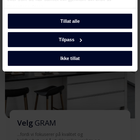
Produktbilde FK 315544
Møt
Gram
Last ned
tjenestene deres.
Tillat alle
Hent alt (4)
Hent utvalgt
Tilpass
Ikke tillat
Velg
GRAM
...fordi vi fokuserer på kvalitet og