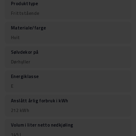
Produkttype
Frittstående
Materiale/farge
Hvit
Sølvdekor på
Dørhyller
Energiklasse
E
Anslått årlig forbruk i kWh
212 kWh
Volum i liter netto nedkjøling
145 l