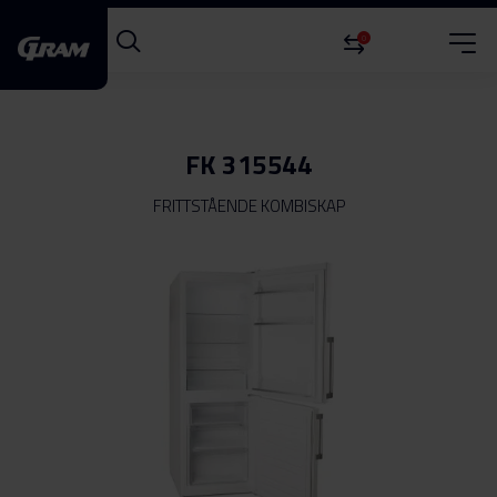
0
FK 315544
FRITTSTÅENDE KOMBISKAP
Gå
til
slutten
av
bildegalleri