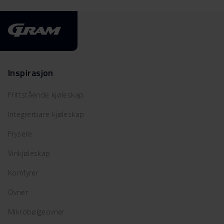
Inspirasjon
Frittstående kjøleskap
Integrerbare kjøleskap
Frysere
Vinkjøleskap
Komfyrer
Ovner
Mikrobølgeovner