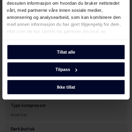
dessuten informasjon om hvordan du bruker nettstedet
vårt, med partnerne våre innen sosiale medier,
Volum i liter netto nedkjøling
annonsering og analysearbeid, som kan kombinere den
197 l
med annen informasjon du har gjort tilgjengelig for dem,
eller som de har samlet inn gjennom din bruk av
Lydnivåklasse
tjenestene deres.
C
Tillat alle
Lydnivå i db(A)
39 dB
Tilpass
Klimaklasse
Ikke tillat
SN–N–ST
Type kompressor
Inverter
Dørhåndtak