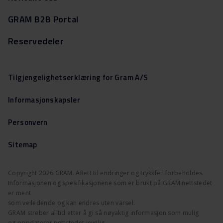
GRAM B2B Portal
Reservedeler
Tilgjengelighetserklæring for Gram A/S
Informasjonskapsler
Personvern
Sitemap
Copyright 2026 GRAM. ARett til endringer og trykkfeil forbeholdes.
Informasjonen og spesifikasjonene som er brukt på GRAM nettstedet
er ment
som veiledende og kan endres uten varsel.
GRAM streber alltid etter å gi så nøyaktig informasjon som mulig
og oppdaterer nettstedet jevnlig.