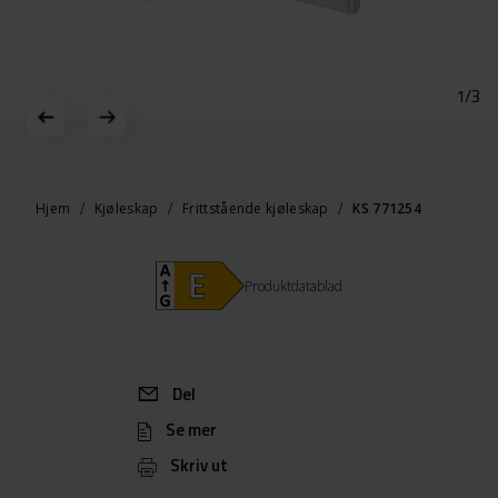
1/3
Gå
til
begynnelsen
Hjem
Kjøleskap
Frittstående kjøleskap
KS 771254
av
bildegalleri
Produktdatablad
Del
Se mer
Skriv ut