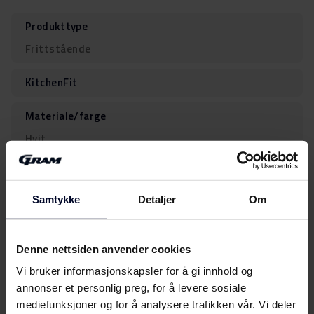
Produkttype
Frittstående
KitchenFit
Materiale/farge
Hvit
Sølvdekor på
Dørhyller, Glasshyller
Samtykke
Detaljer
Om
Energiklasse
Denne nettsiden anvender cookies
E
Vi bruker informasjonskapsler for å gi innhold og
Anslått årlig forbruk i kWh
annonser et personlig preg, for å levere sosiale
mediefunksjoner og for å analysere trafikken vår. Vi deler
98.19 kWh