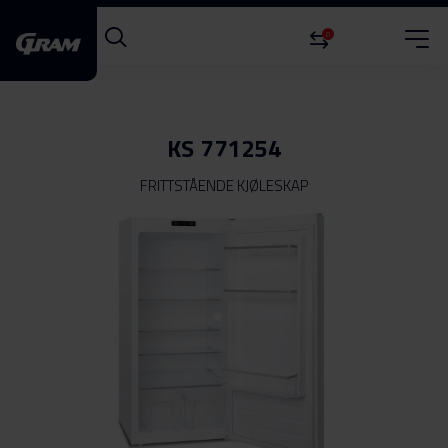
0
KS 771254
FRITTSTÅENDE KJØLESKAP
Gå
til
slutten
av
bildegalleri