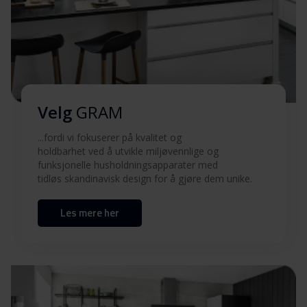
Brukermanual
Last ned
(EN,DK,FI,SV,NO)
Produktbilde KS 771254
Produktbilde KS 771254
Last ned
Velg
GRAM
Produktbilde KS 771254
Last ned
...fordi vi fokuserer på kvalitet og
holdbarhet ved å utvikle miljøvennlige og
funksjonelle husholdningsapparater med
Produktbilde KS 771254
tidløs skandinavisk design for å gjøre dem unike.
Last ned
Les mere her
Hent alt (10)
Hent utvalgt