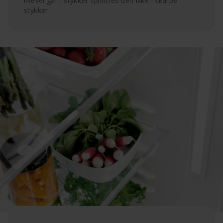
likevel går i stykker splintres den ikke i skarpe
stykker.