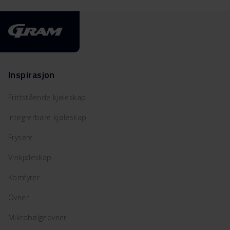
Inspirasjon
Frittstående kjøleskap
Integrerbare kjøleskap
Frysere
Vinkjøleskap
Komfyrer
Ovner
Mikrobølgeovner