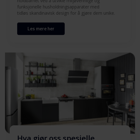
Last ned
holdbarhet ved å utvikle miljøvennlige og
FN/1
funksjonelle husholdningsapparater med
tidløs skandinavisk design for å gjøre dem unike.
Hent alt (9)
Hent utvalgt
Les mere her
Hva gjør oss spesielle