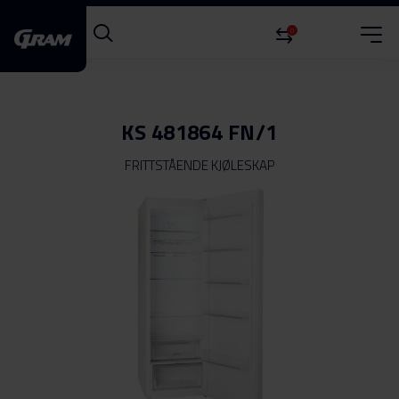
0
KS 481864 FN/1
FRITTSTÅENDE KJØLESKAP
Gå
til
slutten
av
bildegalleri