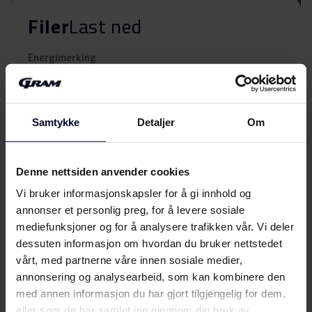
Filer
Last ned
Energimerking
Energimerke
Last ned
Samtykke
Detaljer
Om
Produktdatablad
Denne nettsiden anvender cookies
Produktkort
Last ned
(DK,EN,FI,SV,NO)
Vi bruker informasjonskapsler for å gi innhold og
annonser et personlig preg, for å levere sosiale
mediefunksjoner og for å analysere trafikken vår. Vi deler
Brukerveiledning
Vis mer
dessuten informasjon om hvordan du bruker nettstedet
vårt, med partnerne våre innen sosiale medier,
Sikkerhetsinformasjon og
Last ned
annonsering og analysearbeid, som kan kombinere den
advarsler (NO)
med annen informasjon du har gjort tilgjengelig for dem,
eller som de har samlet inn gjennom din bruk av