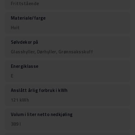
Frittstående
Materiale/farge
Hvit
Sølvdekor på
Glasshyller, Dørhyller, Grønnsaksskuff
Energiklasse
E
Anslått årlig forbruk i kWh
121 kWh
Volum i liter netto nedkjøling
389 l