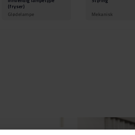
Innvendig lampetype
Styring
(fryser)
Glødelampe
Mekanisk