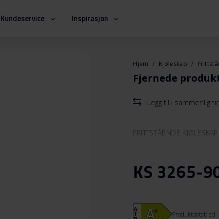
Kundeservice
Inspirasjon
Hjem
Kjøleskap
Frittst
Fjernede produk
Legg til i sammenlign
FRITTSTÅENDE KJØLESKAP
KS 3265-9
Produktdatablad