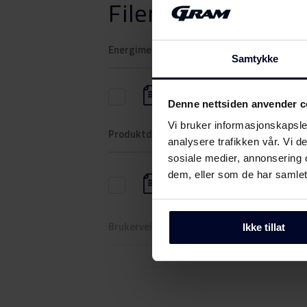
Filer
Last ned
Energimerking
Samtykke
Energimerke
Denne nettsiden anvender c
Vi bruker informasjonskapsler
Produktdatablad
analysere trafikken vår. Vi 
sosiale medier, annonsering 
Produktkort
dem, eller som de har samlet
(DK,EN,FI,SV,NO)
Brukerveiledning
Ikke tillat
Sikkerhetsinformasjon og
advarsler (NO)