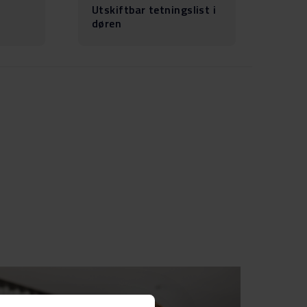
Utskiftbar tetningslist i
døren