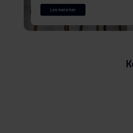
Les mere her
Hent alt (9)
Hent utvalgt
K