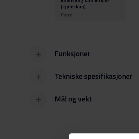
Innvendig lampetype
(kjøleskap)
Pære
Funksjoner
Tekniske spesifikasjoner
Mål og vekt