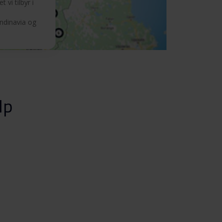
 vi tilbyr i
andinavia og
lp