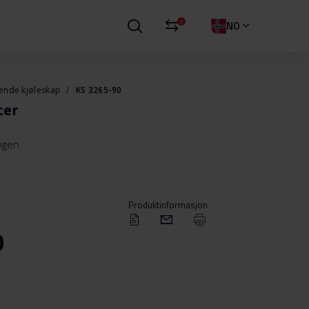
0
NO
ående kjøleskap
KS 3265-90
ter
ingen
Produktinformasjon
0