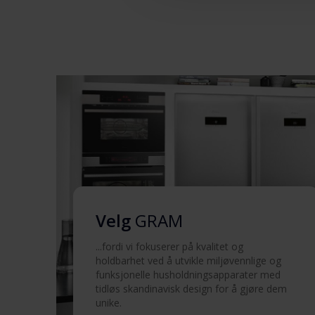
Sikkerhetsinformasjon og
advarsler (FI)
Sikkerhetsinformasjon og
advarsler (DK)
Sikkerhetsinformasjon og
advarsler (SV)
Brukermanual
(DK,EN,FI,NO,SV)
Velg
GRAM
Produktbilde KS 3265-90
...fordi vi fokuserer på kvalitet og
holdbarhet ved å utvikle miljøvennlige og
Produktbilde KS 3265-90
funksjonelle husholdningsapparater med
tidløs skandinavisk design for å gjøre dem
unike.
Produktbilde KS 3265-90