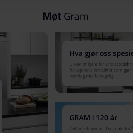
Last ned
Møt
Gram
Last ned
Hva gjør oss spesi
Last ned
GRAM er kjent for sine estetisk t
funksjonelle produkter som gjør
Last ned
hverdag mer behagelig.
Last ned
GRAM i 120 år
Det hele begynte i Danmark for 1
Last ned