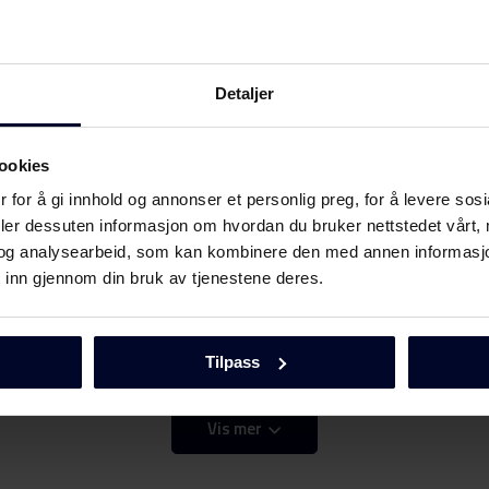
Detaljer
Last ned
ookies
 for å gi innhold og annonser et personlig preg, for å levere sos
deler dessuten informasjon om hvordan du bruker nettstedet vårt,
og analysearbeid, som kan kombinere den med annen informasjon d
 inn gjennom din bruk av tjenestene deres.
Last ned
Tilpass
Vis mer
Last ned