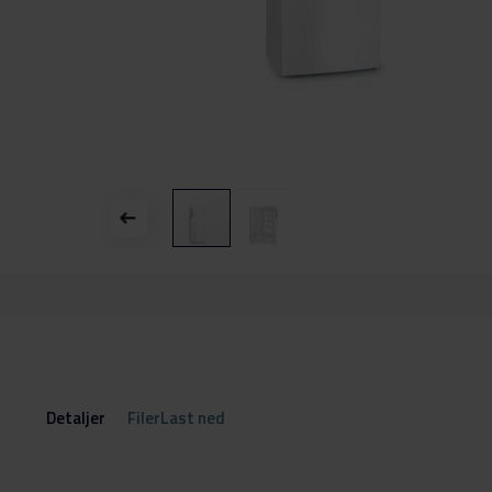
Gå
til
begynnelsen
av
bildegalleri
Detaljer
FilerLast ned