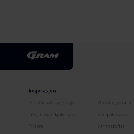
Inspirasjon
Frittstående kjøleskap
Mikrobølgeovner
Integrerbare kjøleskap
Kompaktovner
Frysere
Varmeskuffer