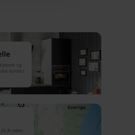
elle
iltalende og
 våre kunders
20 år siden.