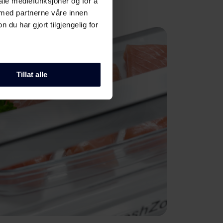
iale mediefunksjoner og for å
 med partnerne våre innen
u har gjort tilgjengelig for
Tillat alle