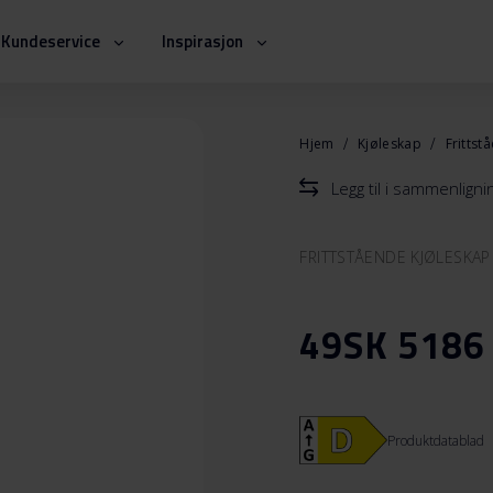
Kundeservice
Inspirasjon
Hjem
Kjøleskap
Frittst
Legg til i sammenlign
FRITTSTÅENDE KJØLESKAP
49SK 5186
Produktdatablad