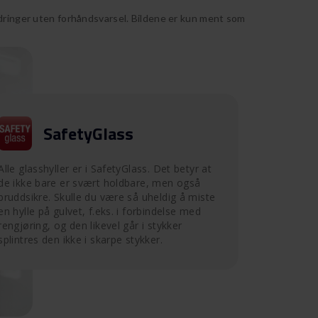
ndringer uten forhåndsvarsel. Bildene er kun ment som
SafetyGlass
Alle glasshyller er i SafetyGlass. Det betyr at
de ikke bare er svært holdbare, men også
bruddsikre. Skulle du være så uheldig å miste
en hylle på gulvet, f.eks. i forbindelse med
rengjøring, og den likevel går i stykker
splintres den ikke i skarpe stykker.