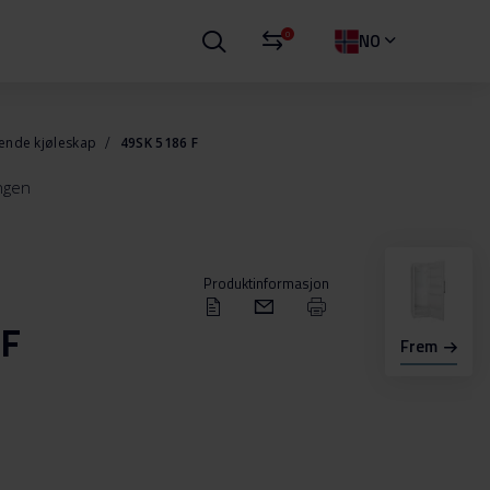
0
NO
ående kjøleskap
49SK 5186 F
ingen
Produktinformasjon
 F
Frem