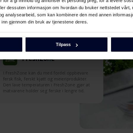
 for å gi innhold og annonser et personlig preg, for å levere sos
deler dessuten informasjon om hvordan du bruker nettstedet vårt,
og analysearbeid, som kan kombinere den med annen informasjon d
 inn gjennom din bruk av tjenestene deres.
Tilpass
FreshZone
I FreshZone kan du med fordel oppbevare
fersk fisk, ferskt kjøtt og meieriprodukter.
Den lave temperaturen i FreshZone gjør at
matvarene holder seg ferske i lengre tid.