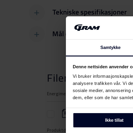
Tekniske spesifikasjoner
Mål og vekt
Samtykke
Denne nettsiden anvender c
Filer
Last ned
Vi bruker informasjonskapsler
analysere trafikken vår. Vi 
sosiale medier, annonsering 
Energimerking
dem, eller som de har samlet
Energimerke
Ikke tillat
Produktdatablad