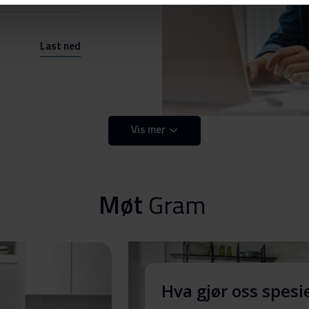
Last ned
Vis mer
Last ned
Møt
Gram
N
Last ned
Hva gjør oss spesi