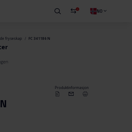
0
NO
nde fryseskap
FC 341186 N
ter
ingen
Produktinformasjon
 N