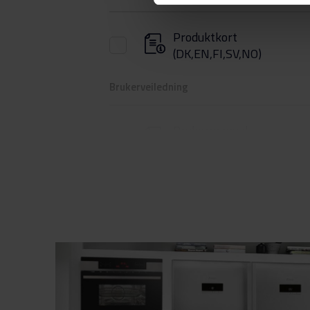
Produktkort
(DK,EN,FI,SV,NO)
Brukerveiledning
Brukermanual
(DK,EN,FI,NO,SV)
Produktbilde FC 341186 N
Produktbilde FC 341186 
Hent alt (4)
Hent utvalgt