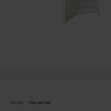
Gå
til
begynnelsen
av
bildegalleri
Detaljer
FilerLast ned