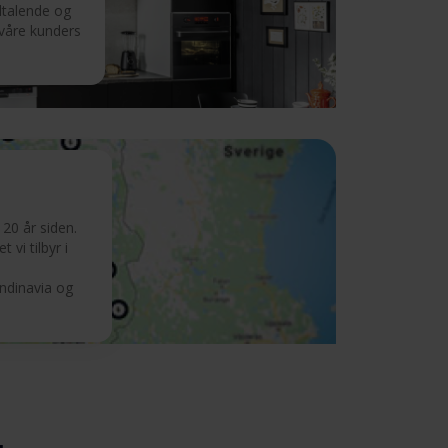
iltalende og
 våre kunders
20 år siden.
 vi tilbyr i
andinavia og