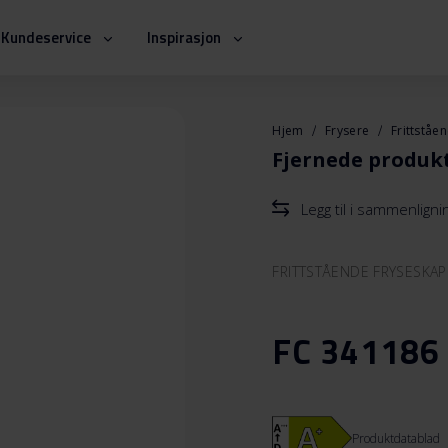
Kundeservice
Inspirasjon
Hjem
Frysere
Frittståe
Fjernede produk
Legg til i sammenlign
FRITTSTÅENDE FRYSESKAP
FC 341186
Produktdatablad