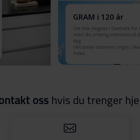
Last ned
GRAM i 120 år
Det hele begynte i Danmark for 1
Last ned
Hvert års erfaring oversettes til det
dag.
Vårt brede sortiment selges i Sk
Last ned
Polen.
Last ned
ontakt oss
hvis du trenger hje
TTI
Last ned