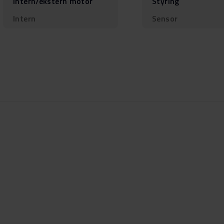
Intern/ekstern motor
Styring
Intern
Sensor