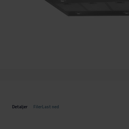
Gå
til
begynnelsen
av
bildegalleri
Detaljer
FilerLast ned