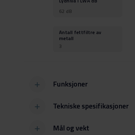
Lydnivå i LWA dB
62 dB
Antall fettfiltre av
metall
3
Funksjoner
Tekniske spesifikasjoner
Mål og vekt