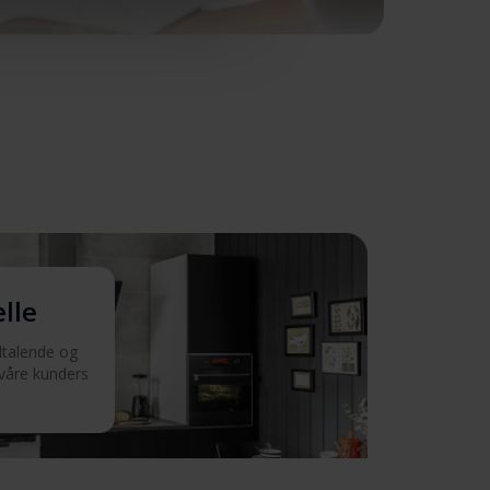
elle
iltalende og
 våre kunders