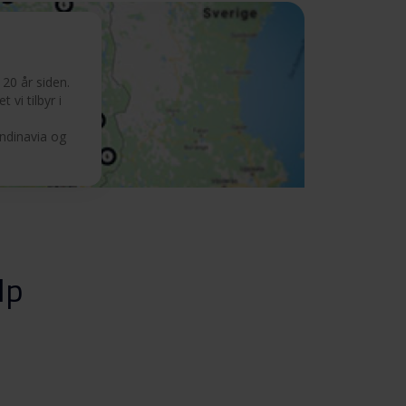
20 år siden.
 vi tilbyr i
andinavia og
lp