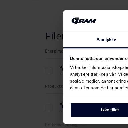
Filer
Last ned
Samtykke
Energimerking
Denne nettsiden anvender c
Vi bruker informasjonskapsler
Energimerke
analysere trafikken vår. Vi 
sosiale medier, annonsering 
Produktdatablad
dem, eller som de har samlet
Produktkort
(DK,EN,FI,SV,NO)
Ikke tillat
Brukerveiledning