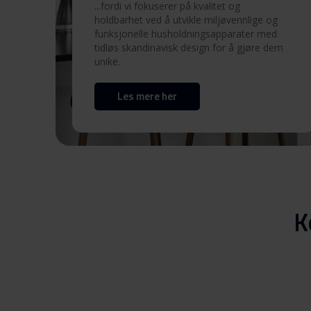
...fordi vi fokuserer på kvalitet og
holdbarhet ved å utvikle miljøvennlige og
Brukermanual (FI)
funksjonelle husholdningsapparater med
tidløs skandinavisk design for å gjøre dem
unike.
Brukermanual (NO)
Les mere her
Brukermanual (SV)
Brukermanual (DK)
Produktbilde EFK 90-01 TTI X
K
Produktbilde EFK 90-01 
X
Hent alt (13)
Hent utvalgt