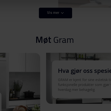
Vis mer
Last ned
Last ned
Møt
Gram
Last ned
Hva gjør oss spesi
Last ned
GRAM er kjent for sine estetisk t
funksjonelle produkter som gjør
Last ned
hverdag mer behagelig.
NO)
Last ned