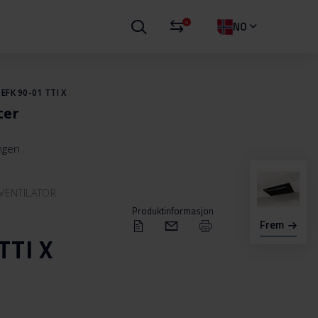
0
NO
EFK 90-01 TTI X
ter
ingen
VENTILATOR
Produktinformasjon
Frem
TTI X