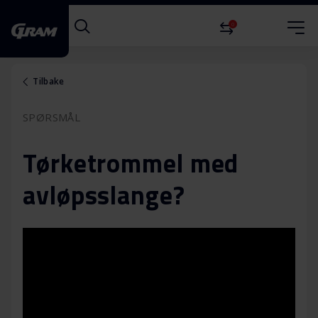
0
Tilbake
SPØRSMÅL
Tørketrommel med
avløpsslange?