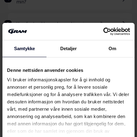
min?
Hvorfor tar ikke vaskemaskinen inn vann?
Samtykke
Detaljer
Om
Kan vi hjelpe
med noe
Denne nettsiden anvender cookies
annet?
Vi bruker informasjonskapsler for å gi innhold og
annonser et personlig preg, for å levere sosiale
mediefunksjoner og for å analysere trafikken vår. Vi deler
dessuten informasjon om hvordan du bruker nettstedet
Bruksanvisninger
vårt, med partnerne våre innen sosiale medier,
annonsering og analysearbeid, som kan kombinere den
Finn din GRAM-bruksanvisning her
med annen informasjon du har gjort tilgjengelig for dem,
eller som de har samlet inn gjennom din bruk av
Velg