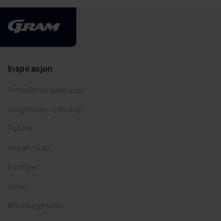
Inspirasjon
Frittstående kjøleskap
Integrerbare kjøleskap
Frysere
Vinkjøleskap
Komfyrer
Ovner
Mikrobølgeovner