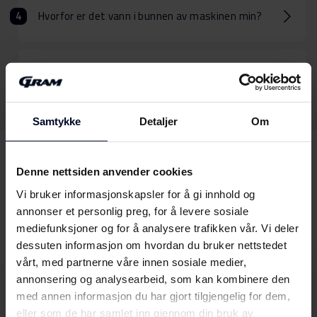
Hvorfor er det vann i bunnen av maskinen min?
Hva er Watersafe?
Samtykke
Detaljer
Om
Denne nettsiden anvender cookies
Kan vi hjelpe
med noe
Vi bruker informasjonskapsler for å gi innhold og
annet?
annonser et personlig preg, for å levere sosiale
mediefunksjoner og for å analysere trafikken vår. Vi deler
dessuten informasjon om hvordan du bruker nettstedet
vårt, med partnerne våre innen sosiale medier,
Bruksanvisninger
annonsering og analysearbeid, som kan kombinere den
Finn din GRAM-bruksanvisning her
med annen informasjon du har gjort tilgjengelig for dem,
eller som de har samlet inn gjennom din bruk av