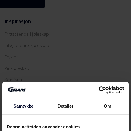
Inspirasjon
Frittstående kjøleskap
Integrerbare kjøleskap
Frysere
Vinkjøleskap
Komfyrer
Ovner
Mikrobølgeovner
Samtykke
Detaljer
Om
Kompaktovner
Varmeskuffer
Denne nettsiden anvender cookies