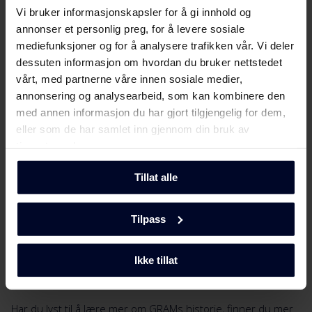
Vi bruker informasjonskapsler for å gi innhold og
Koketopper
annonser et personlig preg, for å levere sosiale
Kjøkkenventilator
mediefunksjoner og for å analysere trafikken vår. Vi deler
dessuten informasjon om hvordan du bruker nettstedet
Oppvaskmaskiner til innbygging
vårt, med partnerne våre innen sosiale medier,
Helintegrerte oppvaskmaskiner
annonsering og analysearbeid, som kan kombinere den
med annen informasjon du har gjort tilgjengelig for dem,
Vaskemaskiner
eller som de har samlet inn gjennom din bruk av
tjenestene deres.
Tørketrommel
Kombimaskin
Tillat alle
Tilpass
Om oss
Historien om GRAM
Ikke tillat
Karriere
Har du lyst til å lære mer om GRAMs historie, finner du mer