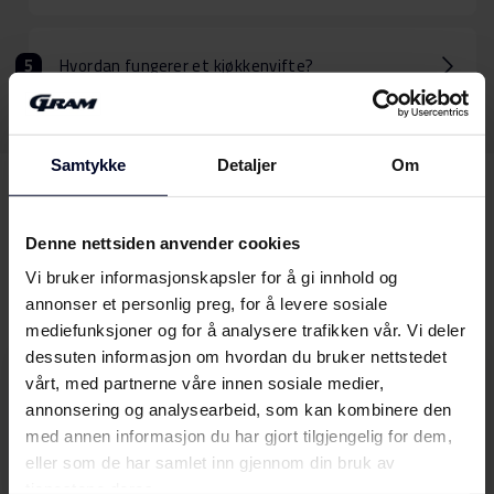
Hvordan fungerer et kjøkkenvifte?
Samtykke
Detaljer
Om
Kan vi hjelpe
med noe
Denne nettsiden anvender cookies
annet?
Vi bruker informasjonskapsler for å gi innhold og
annonser et personlig preg, for å levere sosiale
mediefunksjoner og for å analysere trafikken vår. Vi deler
dessuten informasjon om hvordan du bruker nettstedet
Bruksanvisninger
vårt, med partnerne våre innen sosiale medier,
Finn din GRAM-bruksanvisning her
annonsering og analysearbeid, som kan kombinere den
med annen informasjon du har gjort tilgjengelig for dem,
Velg
eller som de har samlet inn gjennom din bruk av
tjenestene deres.