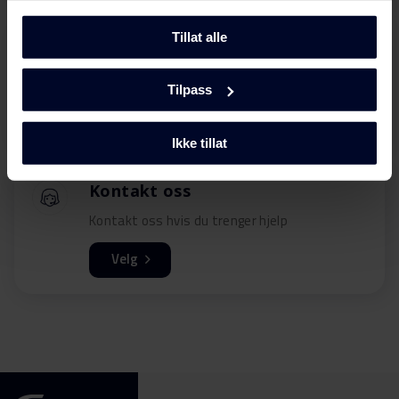
Tillat alle
Be om service
Bestill garanti- og servicebesøk
Tilpass
Velg
Ikke tillat
Kontakt oss
Kontakt oss hvis du trenger hjelp
Velg