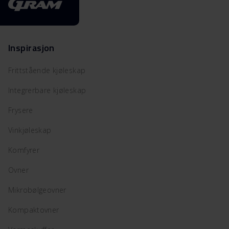
Inspirasjon
Frittstående kjøleskap
Integrerbare kjøleskap
Frysere
Vinkjøleskap
Komfyrer
Ovner
Mikrobølgeovner
Kompaktovner